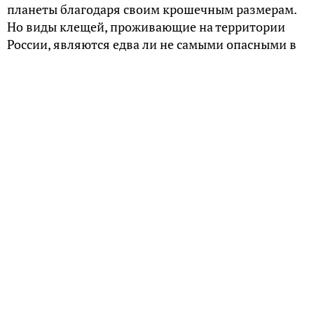
планеты благодаря своим крошечным размерам.
Но виды клещей, проживающие на территории
России, являются едва ли не самыми опасными в
мире.
Виды клещей
По словам эпидемиолога, Натальи Пакскиной, на
территории России самую крупную популяцию из
241 вида составляют иксодовые клещи. Эти
существа по заявлению эпидемиолога, Михаила
Михайлова, активизируются с наступлением
тепла дважды в год в период с апреля по май и с
августа по сентябрь, и являются разносчиками
целого букета болезней.
В подавляющем большинстве питающиеся