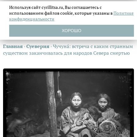
Используя сайт cyrillitsa.ru, Вы соглашаетесь с
использованием файлов
cookie, которые указаны в
Политике
конфиденциальности
ХОРОШО
Главная
›
Суеверия
›
Чучунá: встреча с каким странным
существом заканчивалась для народов Севера смертью