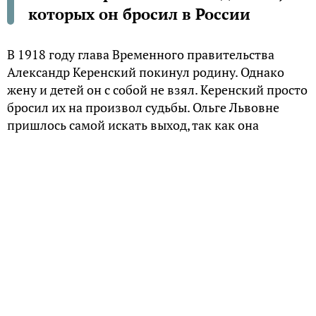
которых он бросил в России
В 1918 году глава Временного правительства
Александр Керенский покинул родину. Однако
жену и детей он с собой не взял. Керенский просто
бросил их на произвол судьбы. Ольге Львовне
пришлось самой искать выход, так как она
прекрасно понимала, что ее ждет в советской
России..
Не пара
Судьба свела Александра Керенского, тогда еще
будущего председателя Временного
правительства, с Ольгой Барановской в
студенческие годы, когда он учился в
Петербургском университете. Большую часть