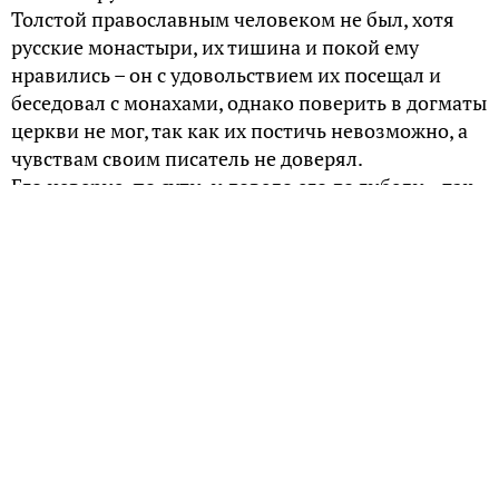
Толстой православным человеком не был, хотя
русские монастыри, их тишина и покой ему
нравились – он с удовольствием их посещал и
беседовал с монахами, однако поверить в догматы
церкви не мог, так как их постичь невозможно, а
чувствам своим писатель не доверял.
Его неверие, по сути, и довело его до гибели – так
и не решившись войти в ворота Оптиной пустыни,
сбежавший из дома престарелый писатель
отправился на поезде куда-то на юг, словно убегая
от чего-то или кого-то, но в дороге простыл,
подхватил воспаление легких и умер на станции
Астапово, окруженный плотным кольцом
учеников, от которых и пытался сбежать. Они
даже не пустили к нему монаха из Оптиной
обители, приехавшего принять последнюю
исповедь писателя.