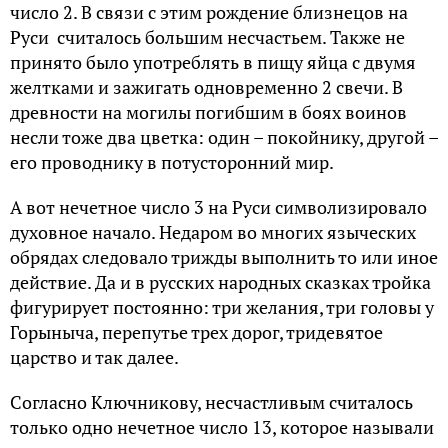
число 2. В связи с этим рождение близнецов на
Руси считалось большим несчастьем. Также не
принято было употреблять в пищу яйца с двумя
желтками и зажигать одновременно 2 свечи. В
древности на могилы погибшим в боях воинов
несли тоже два цветка: один – покойнику, другой –
его проводнику в потусторонний мир.
А вот нечетное число 3 на Руси символизировало
духовное начало. Недаром во многих языческих
обрядах следовало трижды выполнить то или иное
действие. Да и в русских народных сказках тройка
фигурирует постоянно: три желания, три головы у
Горыныча, перепутье трех дорог, тридевятое
царство и так далее.
Согласно Ключникову, несчастливым считалось
только одно нечетное число 13, которое называли