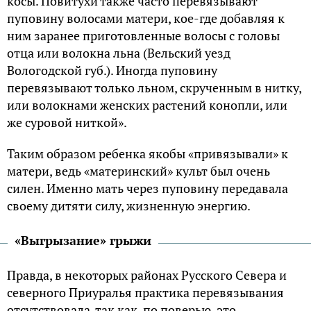
косы. Повитухи также часто перевязывают
пуповину волосами матери, кое-где добавляя к
ним заранее приготовленные волосы с головы
отца или волокна льна (Вельский уезд
Вологодской губ.). Иногда пуповину
перевязывают только льном, скрученным в нитку,
или волокнами женских растений конопли, или
же суровой ниткой».
Таким образом ребенка якобы «привязывали» к
матери, ведь «материнский» культ был очень
силен. Именно мать через пуповину передавала
своему дитяти силу, жизненную энергию.
«Выгрызание» грыжи
Правда, в некоторых районах Русского Севера и
северного Приуралья практика перевязывания
отсутствовала, так как, по поверью, это