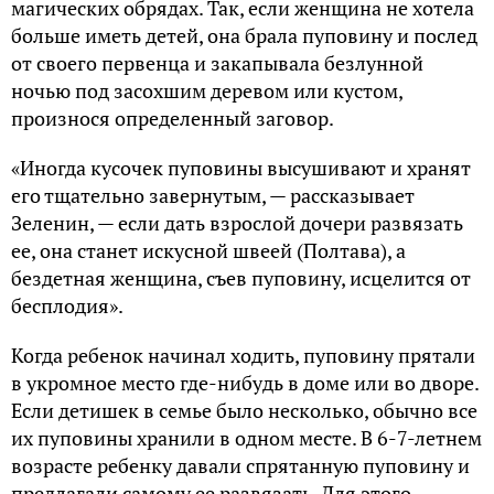
магических обрядах. Так, если женщина не хотела
больше иметь детей, она брала пуповину и послед
от своего первенца и закапывала безлунной
ночью под засохшим деревом или кустом,
произнося определенный заговор.
«Иногда кусочек пуповины высушивают и хранят
его тщательно завернутым, — рассказывает
Зеленин, — если дать взрослой дочери развязать
ее, она станет искусной швеей (Полтава), а
бездетная женщина, съев пуповину, исцелится от
бесплодия».
Когда ребенок начинал ходить, пуповину прятали
в укромное место где-нибудь в доме или во дворе.
Если детишек в семье было несколько, обычно все
их пуповины хранили в одном месте. В 6-7-летнем
возрасте ребенку давали спрятанную пуповину и
предлагали самому ее развязать. Для этого