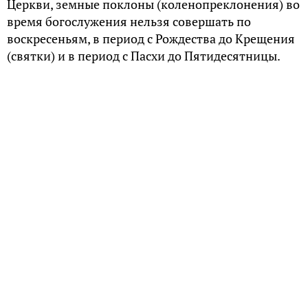
Церкви, земные поклоны (коленопреклонения) во
время богослужения нельзя совершать по
воскресеньям, в период с Рождества до Крещения
(святки) и в период с Пасхи до Пятидесятницы.
Также они запрещены в дни больших праздников,
которых насчитывается двенадцать в церковном
календаре (потому их называют
«двунадесятыми»): Рождество Богородицы,
Воздвижение Креста Господня, Введение во храм
Богородицы, Рождество Христово, Крещение
Господне, Сретение Господне, Благовещение, Вход
Господень в Иерусалим, Вознесение, День Святой
Троицы, Преображение, Успение Богородицы.
Правило, запрещающее коленопреклонение в эти
дни было утверждено еще на заре христианства –