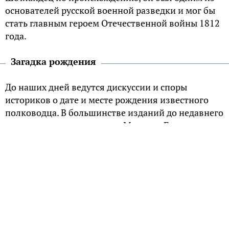
основателей русской военной разведки и мог бы
стать главным героем Отечественной войны 1812
года.
Загадка рождения
До наших дней ведутся дискуссии и споры
историков о дате и месте рождения известного
полководца. В большинстве изданий до недавнего
прошлого годом рождения Михаила Богдановича
указывался 1761 г. Однако, современные
исследователи все чаще называют более ранний
год рождения — 1757 г.
Так, в просьбе Барклая от 7 ноября 1812 года к
императору Александру I о предоставлении