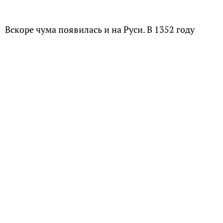
Вскоре чума появилась и на Руси. В 1352 году
эпидемия разразилась в Пскове, а через год — уже
в Москве. Русские прозвали эту болезнь моровой
язвой.
Люди умирали так быстро и в таком количестве,
что не хватало ни гробов, ни времени для их
захоронения. Зачастую в один гроб укладывали до
пяти человек. От болезни не был застрахован
никто. Несмотря на то что обеспеченные люди
бежали из эпицентров эпидемии и укрывались в
монастырях, чума настигала их и там.
Русские князья и чума
Симеон, прозванный Гордым, был старшим из