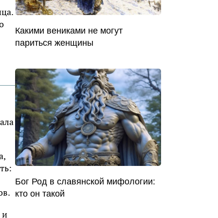
ица.
о
Какими вениками не могут
париться женщины
щала
а,
ть:
Бог Род в славянской мифологии:
ов.
кто он такой
 и