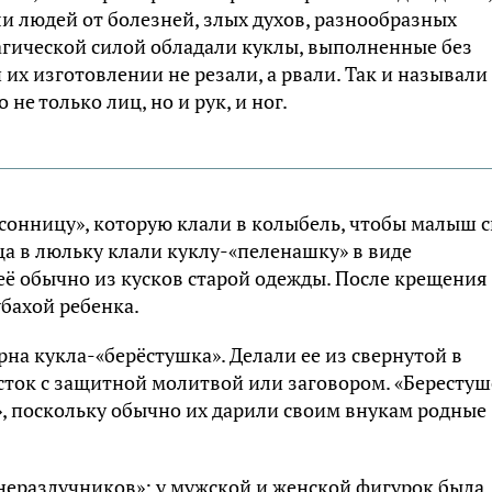
ли людей от болезней, злых духов, разнообразных
агической силой обладали куклы, выполненные без
их изготовлении не резали, а рвали. Так и называли
 не только лиц, но и рук, и ног.
сонницу», которую клали в колыбель, чтобы малыш 
а в люльку клали куклу-«пеленашку» в виде
её обычно из кусков старой одежды. После крещения
убахой ребенка.
на кукла-«берёстушка». Делали ее из свернутой в
сток с защитной молитвой или заговором. «Берестуш
 поскольку обычно их дарили своим внукам родные
неразлучников»: у мужской и женской фигурок была