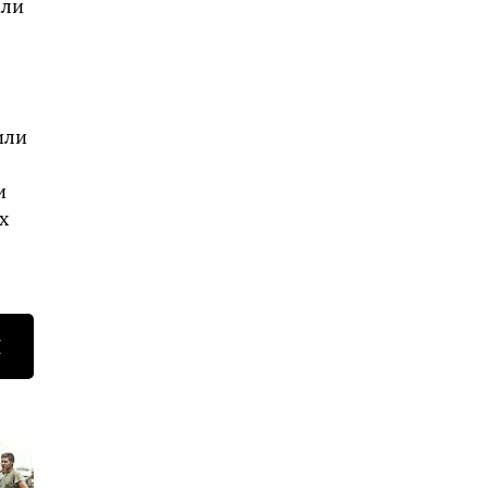
али
или
и
х
Н