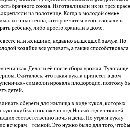
сть брачного союза. Изготавливали их из трех крас
закрепляли на полотенце. Когда в молодой семье
имали с полотенца, которое затем использовали в
рать ребенку, либо просто хранили в доме.
 невесте или женщине, недавно вышедшей замуж. По
лодой хозяйке все успевать, а также способствовала
рупеничка». Делали её после сбора урожая. Туловище
рном. Считалось, что такая кукла принесет в дом
крупеничка» символизировала плодородие, поэтому б
ть детей.
вливать обереги для жилища в виде кукол, которых
ую куколку было положено под Новый год из тканей
авших соответственно ночь и день. По утрам куклу
 по вечерам – темной. Это нужно было для того, чтоб