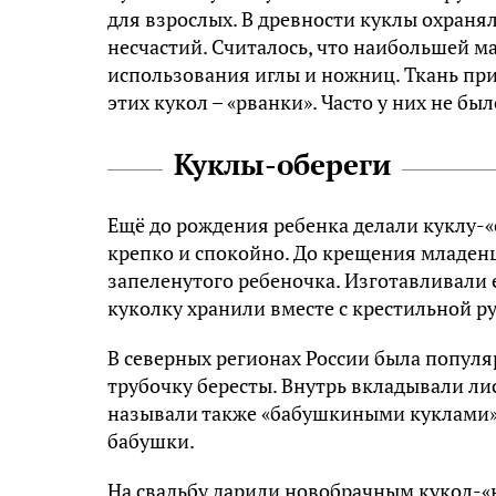
для взрослых. В древности куклы охраня
несчастий. Считалось, что наибольшей м
использования иглы и ножниц. Ткань при 
этих кукол – «рванки». Часто у них не было
Куклы-обереги
Ещё до рождения ребенка делали куклу-«
крепко и спокойно. До крещения младенц
запеленутого ребеночка. Изготавливали 
куколку хранили вместе с крестильной р
В северных регионах России была популяр
трубочку бересты. Внутрь вкладывали ли
называли также «бабушкиными куклами»,
бабушки.
На свадьбу дарили новобрачным кукол-«