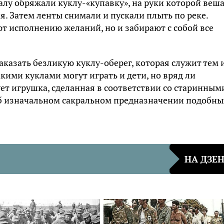
лу обряжали куклу-«купавку», на руки которой веш
. Затем ленты снимали и пускали плыть по реке.
ют исполнению желаний, но и забирают с собой все
аказать безликую куклу-оберег, которая служит тем 
ими куклами могут играть и дети, но вряд ли
ет игрушка, сделанная в соответствии со старинным
об изначальном сакральном предназначении подобны
НА ДЗЕ