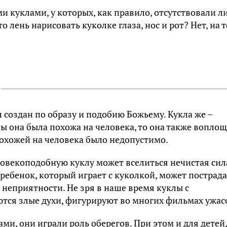
и куклами, у которых, как правило, отсутствовали л
лень нарисовать куколке глаза, нос и рот? Нет, на т
 создан по образу и подобию Божьему. Кукла же –
ы она была похожа на человека, то она также вопло
 похожей на человека было недопустимо.
ловекоподобную куклу может вселиться нечистая сил
 ребенок, который играет с куколкой, может пострада
е неприятности. Не зря в наше время куклы с
тся злые духи, фигурируют во многих фильмах ужас
ми, они играли роль оберегов. При этом и для детей,