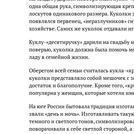
одна общая рука, символизирующая крепо
лоскутов одинакового размера. Куколки 
появлялся первенец, «неразлучников» сн
хозяйстве. Самих же куколок отдавали иг
Куклу-«десятиручку» дарили на свадьбу
поверью, куколка должна была помочь мо
ладу в семейной жизни.
Оберегом всей семьи считалась кукла-«к
куколки представляло собой мешочек с зе
достаток и благополучие. Кроме того, «
популярна у женщин, которые хотели име
На юге России бытовала традиция изгота
звали «день и ночь». Изготавливать так
темного и светлого тонов, символизиров
поворачивали к себе светлой стороной, а