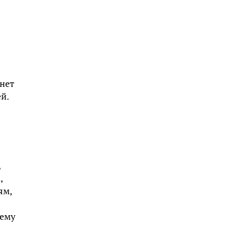
 нет
й.
,
,
ям,
 ему