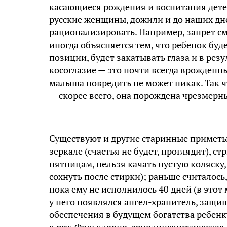
касающиеся рождения и воспитания дете
русские женщины, дожили и до наших дне
рационализировать. Например, запрет см
иногда объясняется тем, что ребенок буде
позиции, будет закатывать глаза и в рез
косоглазие — это почти всегда врожденн
малыша повредить не может никак. Так 
— скорее всего, она порождена чрезмер
Существуют и другие старинные приметы 
зеркале (счастья не будет, проглядит), ст
пятницам, нельзя качать пустую коляску,
сохнуть после стирки); раньше считалос
пока ему не исполнилось 40 дней (в этот
у него появлялся ангел-хранитель, защищ
обеспечения в будущем богатства ребенк
в рот. Фольклорно-этнолингвистическая 