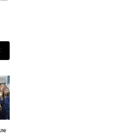
Н
сле