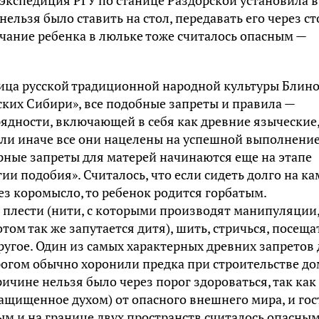
нельзя было ставить на стол, передавать его через ст
ачание ребенка в люльке тоже считалось опасным —
ница русской традиционной народной культуры Блин
сских Сибири», все подобные запреты и правила —
ядности, включающей в себя как древние языческие
или иначе все они нацелены на успешной выполнени
ные запреты для матерей начинаются еще на этапе
ии подобия». Считалось, что если сидеть долго на ка
рез коромысло, то ребенок родится горбатым.
и плести (нити, с которыми производят манипуляции
ом так же запутается дитя), шить, стричься, посеща
ругое. Один из самых характерных древних запретов 
рогом обычно хоронили предка при строительстве до
ичине нельзя было через порог здороваться, так как
ащищенное духом) от опасного внешнего мира, и гос
ым и на границе двух пространств считалось опасны