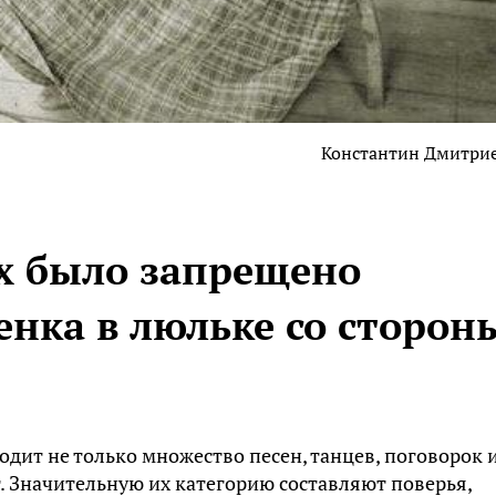
Константин Дмитри
их было запрещено
енка в люльке со сторон
дит не только множество песен, танцев, поговорок 
т. Значительную их категорию составляют поверья,