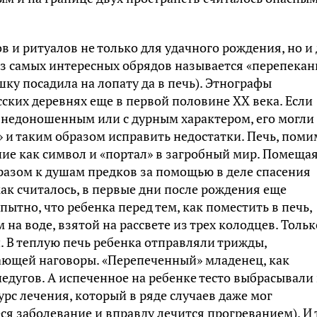
 и ритуалов не только для удачного рождения, но и
з самых интересных обрядов называется «перепекан
шку посадила на лопату да в печь). Этнографы
сских деревнях еще в первой половине ХХ века. Если
 недоношенным или с дурным характером, его могли
» и таким образом исправить недостатки. Печь, пом
ние как символ и «портал» в загробный мир. Помеща
разом к душам предков за помощью в деле спасения
 как считалось, в первые дни после рождения еще
тно, что ребенка перед тем, как поместить в печь,
а воде, взятой на рассвете из трех колодцев. Тольк
 В теплую печь ребенка отправляли трижды,
тающей наговоры. «Перепеченный» младенец, как
недугов. А испеченное на ребенке тесто выбрасывали
урс лечения, который в ряде случаев даже мог
ся заболевание и вправду лечится прогреванием). И 