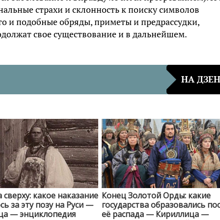
ональные страхи и склонность к поиску символов
то и подобные обряды, приметы и предрассудки,
одолжат свое существование и в дальнейшем.
НА ДЗЕ
сверху: какое наказание
Конец Золотой Орды: какие
сь за эту позу на Руси —
государства образовались по
ца — энциклопедия
её распада — Кириллица —