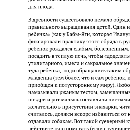
для плода.
В древности существовало немало обрядов
правильного выращивания детей. Один и
ребенка» (как у Бабы-Яги, которая Ивану
фиксировали практику этого обряда в ру
ребенок рождался слабым, болезненным,
посадить в теплую печь, чтобы «доделать
утилитарного, имела и сакральное значе
туда ребенка, люди обращались таким об
младенца (тем более, что и сам ребенок,
приобщен к потустороннему миру). Любопы
намазывали ржаным тестом, замешанным н
ноздри и рот малыша оставляли чистыми.
желательно в присутствии знахарки, чи
считалось, должен вскоре избавиться от 
отдавали собакам. Вот такой суеверный к
действительно помогать (если случившее