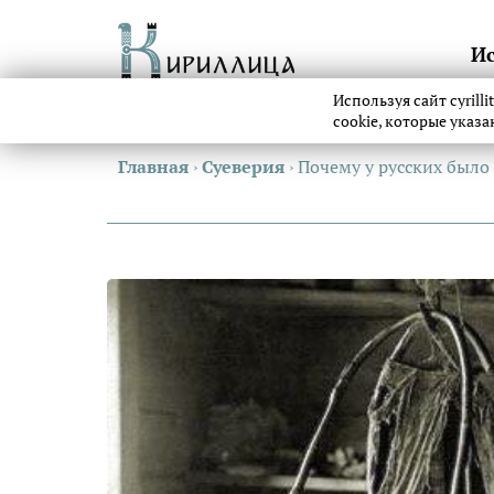
И
Используя сайт cyrill
cookie, которые указ
Главная
›
Суеверия
›
Почему у русских было