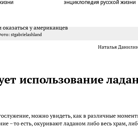
жизни
энциклопедия русской жизни
ото: stgabrielashland
Наталья Данили
ует использование лада
гослужение, можно увидеть, как в различные момен
е – то есть, окуривают ладаном либо весь храм, либ