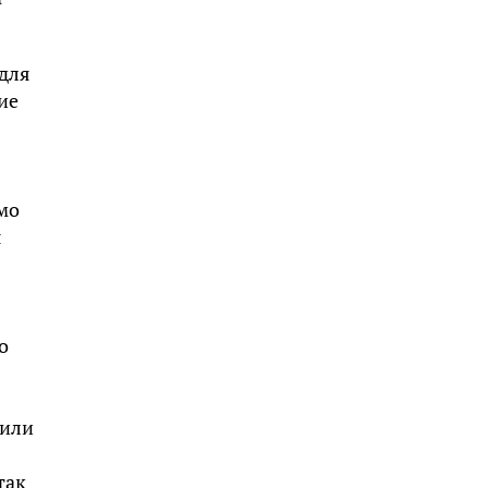
 для
ие
имо
я
о
 или
так