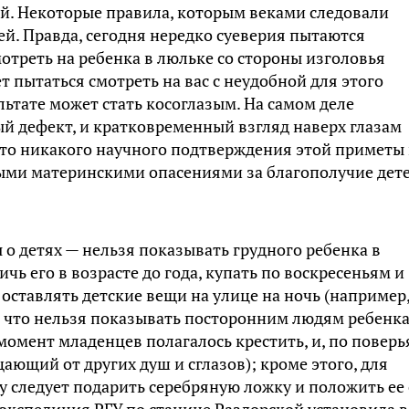
й. Некоторые правила, которым веками следовали
й. Правда, сегодня нередко суеверия пытаются
отреть на ребенка в люльке со стороны изголовья
т пытаться смотреть на вас с неудобной для этого
ультате может стать косоглазым. На самом деле
ый дефект, и кратковременный взгляд наверх глазам
что никакого научного подтверждения этой приметы
ными материнскими опасениями за благополучие дете
о детях — нельзя показывать грудного ребенка в
ричь его в возрасте до года, купать по воскресеньям и
 оставлять детские вещи на улице на ночь (например
ь, что нельзя показывать посторонним людям ребенка
 момент младенцев полагалось крестить, и, по поверь
ающий от других душ и сглазов); кроме этого, для
у следует подарить серебряную ложку и положить ее
экспедиция РГУ по станице Раздорской установила в