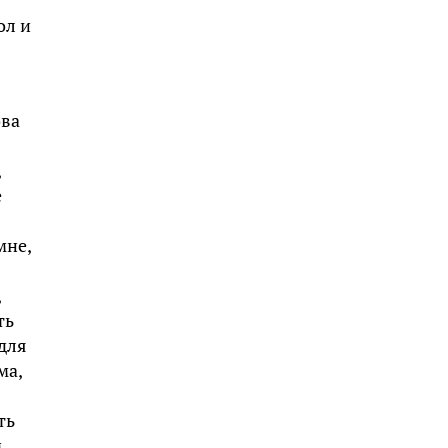
ол и
ова
,
е
мне,
,
ть
для
ма,
ть
м