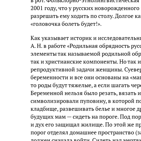
2001 году, что у русских новорожденного 
разрешать ему ходить по столу. Долгое к
«головочка болеть будет!».
Как указывает историк и исследователь
А. Н. в работе «Родильная обрядность ру
элементы так называемой родильной обр
так и христианские компоненты. Но так 
репродуктивной задачи женщины. Суевер
беременности и все они основаны на «маг
то роды будут тяжелые, а если шагать че
Беременной нельзя было резать, вязать 
символизировали пуповину, в которой пот
кладбище, развешивать белье и многое д
будущих мам — сидеть на пороге. Под по
и дух его защищал жилище. По этой же пр
порог отделял домашнее пространство (з
должен сначала войти. Сидеть над мертв