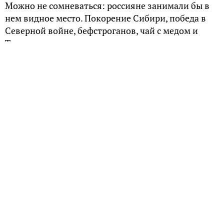
Можно не сомневаться: россияне занимали бы в
нем видное место. Покорение Сибири, победа в
Северной войне, бефстроганов, чай с медом и
Третьяковская галерея – за счет русских олигархов
далекого прошлого.
Аника Федорович Строганов
Место и время
: Северный Урал, XVI век
На чем разбогател
: добыча и поставки соли
Как-то в конце XV века новгородский купец
Федор Строганов обосновался на Вычегде близ
Великого Устюга, а его сын Аника в 1515 году там
завел солеварню. Соль, а вернее рапу, в те времена
качали из скважин подобно нефти и выпаривали