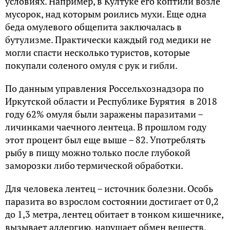
условиях. Например, в Култуке его коптили возле
мусорок, над которым роились мухи. Еще одна
беда омулевого общепита заключалась в
бутулизме. Практически каждый год медики не
могли спасти несколько туристов, которые
покупали соленого омуля с рук и гибли.
По данным управления Россельхознадзора по
Иркутской области и Республике Бурятия в 2018
году 62% омуля были заражены паразитами –
личинками чаечного лентеца. В прошлом году
этот процент был еще выше – 82. Употреблять
рыбу в пищу можно только после глубокой
заморозки либо термической обработки.
Для человека лентец – источник болезни. Особь
паразита во взрослом состоянии достигает от 0,2
до 1,3 метра, лентец обитает в тонком кишечнике,
вызывает аллергию, нарушает обмен веществ,