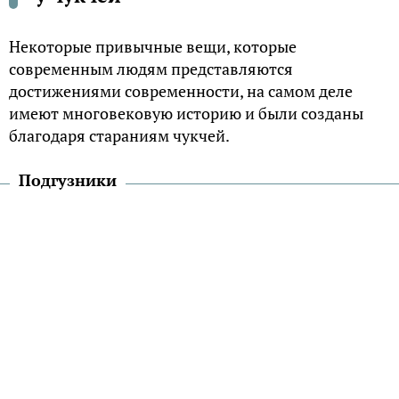
Некоторые привычные вещи, которые
современным людям представляются
достижениями современности, на самом деле
имеют многовековую историю и были созданы
благодаря стараниям чукчей.
Подгузники
Уход за новорожденными в условиях отсутствия
элементарных удобств вынудил чукотских
женщин включить свою смекалку и, в конечном
счете, изобрести прообраз нынешних
подгузников.
В качестве впитывающего материала они решили