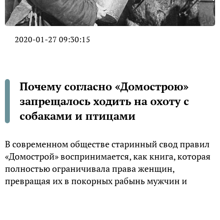
2020-01-27 09:30:15
Почему согласно «Домострою»
запрещалось ходить на охоту с
собаками и птицами
В современном обществе старинный свод правил
«Домострой» воспринимается, как книга, которая
полностью ограничивала права женщин,
превращая их в покорных рабынь мужчин и
воспевала насилие над слабым полом. Между тем,
стоит заметить, что люди, которые так
рассуждают, скорей всего не читали его вовсе или