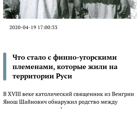
2020-04-19 17:00:33
Что стало с финно-угорскими
племенами, которые жили на
территории Руси
В XVIII веке католический священник из Венгрии
Янош Шайнович обнаружил родство между
языками нескольких финно-угорских народов.
Сейчас финно-угорская «семья» насчитывает 24
народа, три из них – венгры, эстонцы и финны –
создали независимые государства. 17 народов