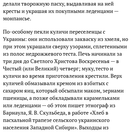
делали творожную пасху, выдавливая на ней
кресты и украшая их покупными леденцами —
монпансье.
По-особому пекли куличи переселенцы с
Украины: они использовали закваску из хмеля, но
при этом украшали сверху узорами, сплетенными
из полос недрожжевого теста. Печь начинали за
три дня до Светлого Христова Воскресенья — в
Чистый (или Великий) четверг; муку, тесто и
куличи во время приготовления крестили. Верх
куличей обмазывали кремом из взбитых с
сахаром яиц, который обсыпали маком, зернами
пшеницы, а позже обкладывали карамельками
или леденцами — об этом пишет этнограф из
Барнаула, Я. В. Скульбеда, в работе «Хлеб в
пасхальной трапезе сельского украинского
населения Западной Сибири». Выходцы из