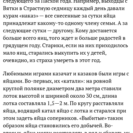
следующего за Пасхой года. Например, выходцы с
Вятки в Страстную седмицу каждый день давали
курам «наказ» — все снесенные за сутки яйца
принадлежат какому-то одному члену семьи. А за
следующие сутки — другому. Кому достанется
больше всего яиц, того ждет и больше радостей в
грядущем году. Старики, если на них приходилось
мало яиц, старались выкупить их у детей,
очевидно, из страха умереть в этот год.
Любимыми играми казачат и казаков были игры с
яйцами. Во-первых, их «катали»: на ровной
круглой полянке диаметром два метра ставили
лоток высотой и шириной около 30 см, длина
лотка составляла 1,5—2 м. По кругу расставляли
яйца, водящий катал яйцо с лотка и старался при
этом задеть яйца соперников. «Выбитые» таким
образом яйца становились его добычей. Во-
вторых, яйца могли расставлять в ряд и сбивать их