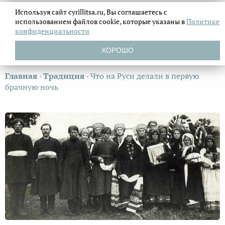
Используя сайт cyrillitsa.ru, Вы соглашаетесь с
использованием файлов
cookie, которые указаны в
Политике
конфиденциальности
ХОРОШО
Главная
›
Традиция
›
Что на Руси делали в первую
брачную ночь