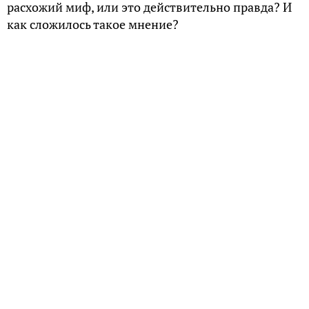
расхожий миф, или это действительно правда? И
как сложилось такое мнение?
Особенности внешности
Большинство русских женщин обладают так
называемым славянским типом внешности – у
них светлые волосы и кожа, серые, голубые или
зеленые глаза, правильные черты лица. Они
пропорционально сложены и в большинстве
своем имеют статную фигуру. Они очень
женственны, и на подсознательном уровне
воспринимаются мужчинами как наиболее
подходящие партнерши для создания семьи и
рождения детей.
«Я думаю, что славянские черты лица — самые