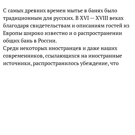
С самых древних времен мытье в банях было
традиционным для русских. В XVI — XVIII веках
благодаря свидетельствам и описаниям гостей из
Европы широко известно и о распространении
общих бань в России.
Среди некоторых иностранцев и даже наших
современников, ссылающихся на иностранные
источники, распространилось убеждение, что
бани того времени в Московской Руси, а затем и в
Российской империи, были чуть ли не поголовно
общими, то есть в них мылись как мужчины, так и
женщины.
Некоторые свидетели, выходцы из европейских
пуританских стран, крайне удивленные
существованием такого рода бань (хотя общие