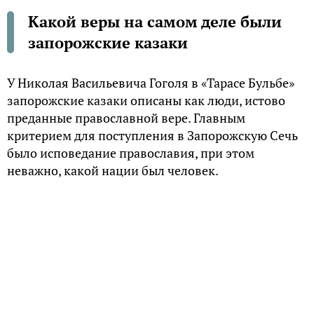
Какой веры на самом деле были
запорожские казаки
У Николая Васильевича Гоголя в «Тарасе Бульбе»
запорожские казаки описаны как люди, истово
преданные православной вере. Главным
критерием для поступления в Запорожскую Сечь
было исповедание православия, при этом
неважно, какой нации был человек.
Однако историческая реальность сильно
отличается от литературного образа. Нет
сомнения, конечно, что сами запорожцы считали
себя истинно православными людьми и пускали в
Сечь только православных. Но при их