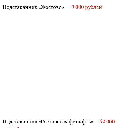
Подстаканник «Жостово» —
9 000 рублей
Подстаканник «Ростовская финифть» —
52 000
рублей
Набор из филигранных подстаканников —
12 000
рублей
Анастасия Некрасова