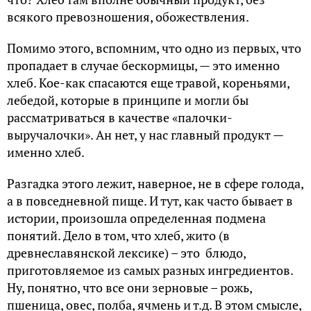
мясо были лишь украшением стола, редким
гостем на крестьянской пирушке. Овощи и
корнеплоды с огорода – тоже «та еще» помощь, не
сравнить их по калорийности с кашами и печеным
тестом.
Но при этом наш хлеб – совсем особенный.
Кислый дрожжевой хлеб, созревающий пару дней,
являлся «визитной карточкой» русской кухни до
конца XVIII века.