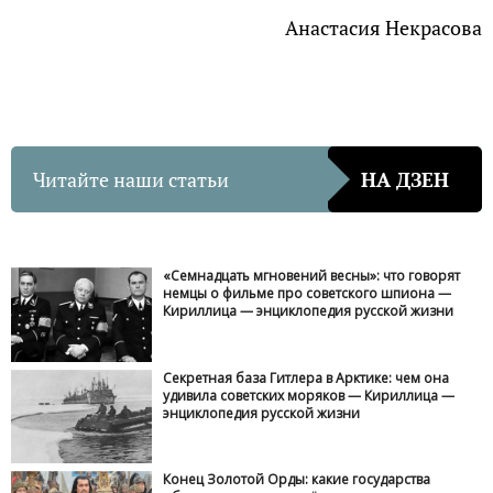
Кириллица — энциклопедия русской жизни
Владимир Познер: что делал отец известного
журналиста во Вторую мировую войну —
Кириллица — энциклопедия русской жизни
Серёжа Тихонов: как погиб «вождь
краснокожих» — Кириллица — энциклопедия
русской жизни
2014-03-21 16:39:47