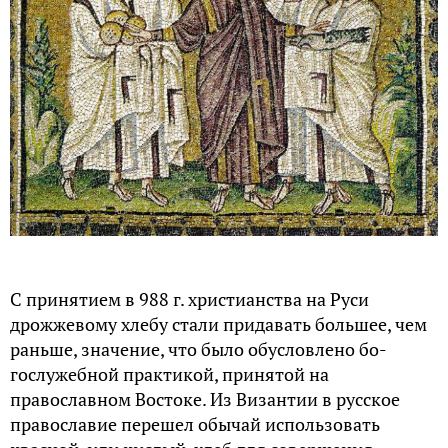
из церковной жизни. «Хлебная» проблема была
одной из самых горячих, порождала
ожесточенные споры в религиозной среде в ту
эпоху. Дело в том, что греческая христианская
церковь традиционно рассматривала хлеб,
предназначенный для причастия как кислый,
квасной. К этому были свои причины, поскольку
даже в библейских источниках назывался он artos,
что означало пшеничный хлеб, поднявшийся на
закваске.
В отличие от них, латиняне отстаивали
необходимость использования для этого пресного
хлеба, или как это называлось в русской
религиозной традиции, «опресноков».
Сторонники Римского папы цитировали апостола
Матфея: «берегитесь закваски фарисейской и
саддукейской».