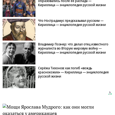
Забытый русский хлеб
Первое, что приходит в голову –
уважение к хлебу, как продукту,
спасавшему в самый лютый голод, в
тяжелые времена.
Только, эти тяжелые времена были практически у
всех народов. Описаниями голода и мора полны
европейские хроники раннего Средневековья, и
что? Хлеб там вполне обычный продукт, без
всякого превозношения, обожествления.
Помимо этого, вспомним, что одно из первых, что