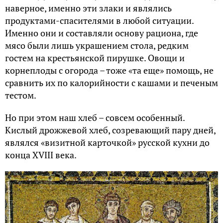
С принятием в 988 г. христианства на Руси
дрожжевому хлебу стали придавать большее, чем
раньше, значение, что было обусловлено бо­
гослужебной практикой, принятой на
православном Востоке. Из Ви­зантии в русское
православие перешел обычай использовать
квасной, или кислый, хлеб для совершения
таинства Евхаристии.
Кстати, это не просто некий незначительный факт