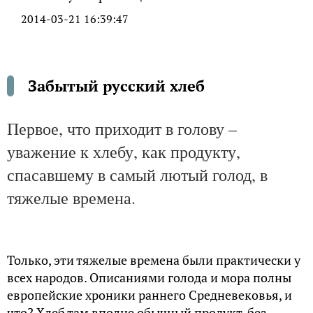
пропадает в случае бескормицы, — это именно
хлеб. Кое-как спасаются еще травой, кореньями,
лебедой, которые в принципе и могли бы
рассматриваться в качестве «палочки-
выручалочки». Ан нет, у нас главный продукт —
именно хлеб.
Разгадка этого лежит, наверное, не в сфере голода,
а в повседневной пище. И тут, как часто бывает в
истории, произошла определенная подмена
понятий. Дело в том, что хлеб, жито (в
древнеславянской лексике) – это блюдо,
приготовляемое из самых разных ингредиентов.
Ну, понятно, что все они зерновые – рожь,
пшеница, овес, полба, ячмень и т.д. В этом смысле,
наверное, именно эти злаки и являлись
продуктами-спасителями в любой ситуации.
Именно они и составляли основу рациона, где