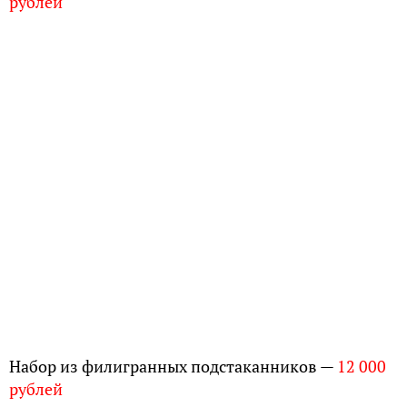
Читайте наши статьи
НА ДЗЕН
«Семнадцать мгновений весны»: что говорят
немцы о фильме про советского шпиона —
Кириллица — энциклопедия русской жизни
Секретная база Гитлера в Арктике: чем она
удивила советских моряков — Кириллица —
энциклопедия русской жизни
Конец Золотой Орды: какие государства
образовались после её распада —
Кириллица — энциклопедия русской жизни
Что Нострадамус предсказывал русским —