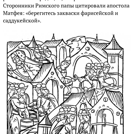
Понятно, что такие аргументы были скорее
плодом изощренного ума. Но христианство на
Руси с самого начала придерживалось именно
этой «хлебной» традиции. Что, в общем,
объяснимо – именно кислый хлеб и был основой
питания наших предков.
И действительно, многие рецепты выпечки хлеба
были заимствованы мирской об­щерусской кухней
из монастырей, где монахи в качестве дрожжей
ис­пользовали квас. Об этом говорится в житии