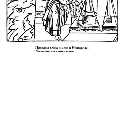
преподобного Феодо­сия(1031—1091), игумена
Печерского монастыря, который не раз сам молол
жито для хлеба, вместе с пекарями месил тесто и
выпекал ржаной хлеб. В начале XII в. другой
насельник той же обители, преподобный Прохор,
первым стал печь хлеб из лебеды, а когда случил­ся
на Руси голод, кормил им нуждающихся.
Пшеничный хлеб упоми­нается в произведении XII
в. — «Слове», или «Молении Даниила Заточника»,
где сказано: «…пшеница бо, много мучима, чист
хлеб являет». Извест­но также, что преподобный
Сергий Радонежский, будучи игуменом Свято-
Троицкой лавры в XIV в., размалывал зерна на
ручных жер­новах и выпекал хлеб.
Из свода житейских правил
XVI
в. «Домостроя»
узнаем, что хлеба тогда на Руси пекли много,
причем в специальном помеще­нии — «хлебне»,