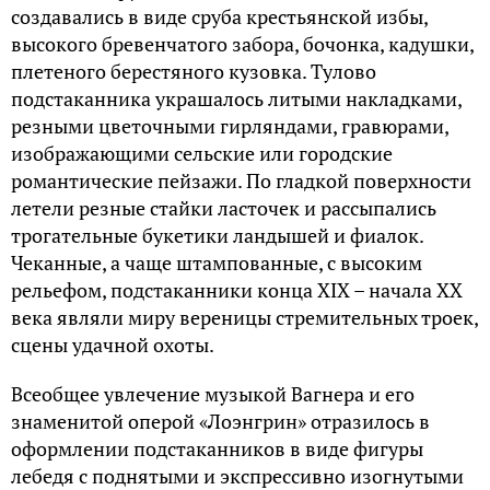
создавались в виде сруба крестьянской избы,
высокого бревенчатого забора, бочонка, кадушки,
плетеного берестяного кузовка. Тулово
подстаканника украшалось литыми накладками,
резными цветочными гирляндами, гравюрами,
изображающими сельские или городские
романтические пейзажи. По гладкой поверхности
летели резные стайки ласточек и рассыпались
трогательные букетики ландышей и фиалок.
Чеканные, а чаще штампованные, с высоким
рельефом, подстаканники конца XIX – начала ХХ
века являли миру вереницы стремительных троек,
сцены удачной охоты.
Всеобщее увлечение музыкой Вагнера и его
знаменитой оперой «Лоэнгрин» отразилось в
оформлении подстаканников в виде фигуры
лебедя с поднятыми и экспрессивно изогнутыми