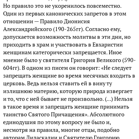
Но правило это не укоренилось повсеместно.
Один из первых канонических запретов в этом
отношении — Правило Дионисия
Александрийского (190-265гг). Согласно ему,
допускается возможность молитвы в эти дни, но
приходить в храм и участвовать в Евхаристии
женщинам категорически запрещается. Иное
мнение было у святителя Григория Великого (590-
604гг). В одном из писем он говорит: «Не следует
запрещать женщине во время месячных входить в
церковь. Ведь нельзя ставить ей в вину ту
излишнюю материю, которую природа извергает
и то, что с ней бывает не произвольно. (…) Нельзя
в такое время и запрещать женщине принимать
таинство Cвятого Причащения». Абсолютного
единодушия по этому вопросу не было и,
несмотря на правила, многие отцы, подобно
авторам Дидаскалии и Святителю Григорию,