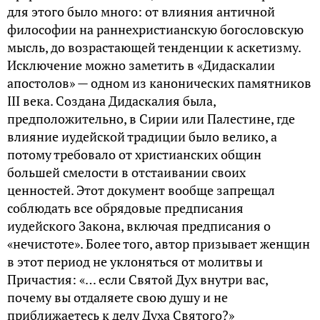
для этого было много: от влияния античной
философии на раннехристианскую богословскую
мысль, до возрастающей тенденции к аскетизму.
Исключение можно заметить в «Дидаскалии
апостолов» — одном из канонических памятников
III века. Создана Дидаскалия была,
предположительно, в Сирии или Палестине, где
влияние иудейской традиции было велико, а
потому требовало от христианских общин
большей смелости в отстаивании своих
ценностей. Этот документ вообще запрещал
соблюдать все обрядовые предписания
иудейского Закона, включая предписания о
«нечистоте». Более того, автор призывает женщин
в этот период не уклоняться от молитвы и
Причастия: «… если Святой Дух внутри вас,
почему вы отдаляете свою душу и не
приближаетесь к делу Духа Святого?»