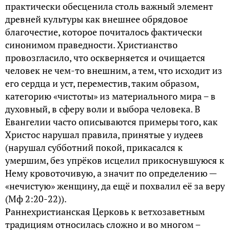
практически обесценила столь важный элемент
древней культуры как внешнее обрядовое
благочестие, которое почиталось фактически
синонимом праведности. Христианство
провозгласило, что оскверняется и очищается
человек не чем-то внешним, а тем, что исходит из
его сердца и уст, переместив, таким образом,
категорию «чистоты» из материального мира – в
духовный, в сферу воли и выбора человека. В
Евангелии часто описываются примеры того, как
Христос нарушал правила, принятые у иудеев
(нарушал субботний покой, прикасался к
умершим, без упрёков исцелил прикоснувшуюся к
Нему кровоточивую, а значит по определению —
«нечистую» женщину, да ещё и похвалил её за веру
(Мф 2:20-22)).
Раннехристианская Церковь к ветхозаветным
традициям относилась сложно и во многом –