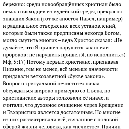
бережно: среди новообращённых христиан было
немало выходцев из иудейской среды, прекрасно
знавших Закон (тот же апостол Павел, например)
и радикальное отвержение всех установлений,
которые были также предписаны некогда Богом,
могло смутить многих – ведь Христос сказал: «Не
думайте, что Я пришел нарушить закон или
пророков: не нарушить пришел Я, но исполнить.»(
Мф, 5:17) Потому первые христиане, признавая
Писание, тем не менее, всё меньше значимости
придавали ветхозаветной «букве закона».
Вопрос о «ритуальной нечистоте» начал
обсуждаться широко примерно со II века, но
христианские авторы толковали её иначе, и
считали, что духовное очищение через Крещение
и Евхаристию является достаточным. Но многие
из них рассматривали всё, связанное с половой
сферой жизни человека, как «нечистое». Причин