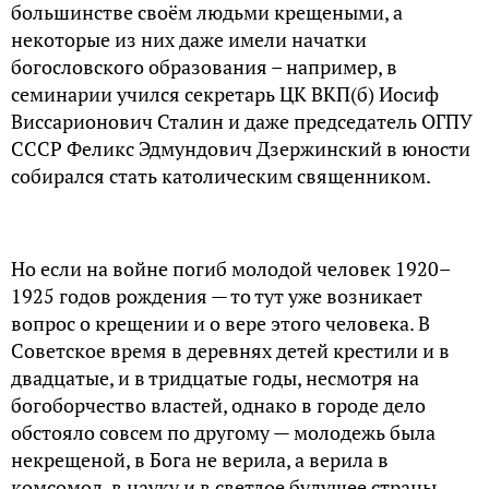
большинстве своём людьми крещеными, а
некоторые из них даже имели начатки
богословского образования – например, в
семинарии учился секретарь ЦК ВКП(б) Иосиф
Виссарионович Сталин и даже председатель ОГПУ
СССР Феликс Эдмундович Дзержинский в юности
собирался стать католическим священником.
Но если на войне погиб молодой человек 1920–
1925 годов рождения — то тут уже возникает
вопрос о крещении и о вере этого человека. В
Советское время в деревнях детей крестили и в
двадцатые, и в тридцатые годы, несмотря на
богоборчество властей, однако в городе дело
обстояло совсем по другому — молодежь была
некрещеной, в Бога не верила, а верила в
комсомол, в науку и в светлое будущее страны.