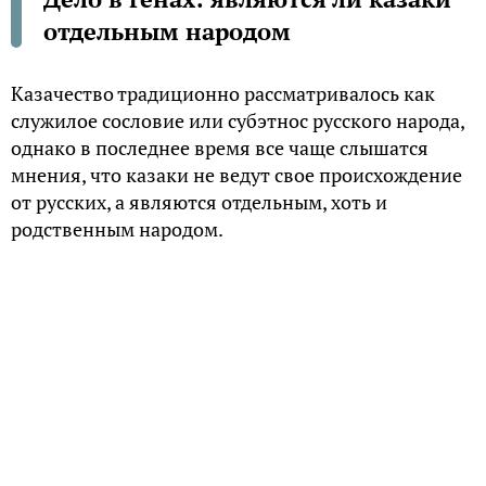
отдельным народом
Казачество традиционно рассматривалось как
служилое сословие или субэтнос русского народа,
однако в последнее время все чаще слышатся
мнения, что казаки не ведут свое происхождение
от русских, а являются отдельным, хоть и
родственным народом.
Сословие или народ?
Идеи казачьего сепаратизма начали набирать
популярность еще в XVIII столетии. Первым их
выдвинул генерал-майор русской армии
Александр Ригельман, много времени по долгу
службы проведший на Дону. В своей книге
«История о Донскихъ Козакахъ» он утверждает,