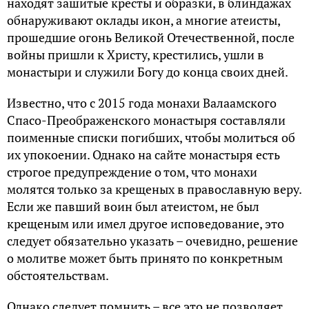
находят зашитые кресты и образки, в блиндажах
обнаруживают оклады икон, а многие атеисты,
прошедшие огонь Великой Отечественной, после
войны пришли к Христу, крестились, ушли в
монастыри и служили Богу до конца своих дней.
Известно, что с 2015 года монахи Валаамского
Спасо-Преображенского монастыря составляли
поименные списки погибших, чтобы молиться об
их упокоении. Однако на сайте монастыря есть
строгое предупреждение о том, что монахи
молятся только за крещеных в православную веру.
Если же павший воин был атеистом, не был
крещеным или имел другое исповедование, это
следует обязательно указать – очевидно, решение
о молитве может быть принято по конкретным
обстоятельствам.
Однако следует помнить – все это не позволяет