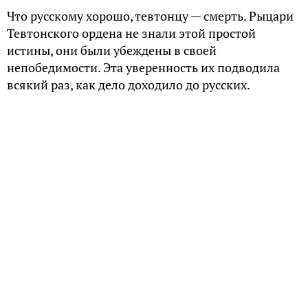
Что русскому хорошо, тевтонцу — смерть. Рыцари
Тевтонского ордена не знали этой простой
истины, они были убеждены в своей
непобедимости. Эта уверенность их подводила
всякий раз, как дело доходило до русских.
У России в истории было много проблемных
соседей. Но особняком здесь стоит Тевтонский
орден, соседство Руси с которым стало роковым
для крестоносцев. Орден был призван обратить в
католическую веру Восточноевропейские Земли.
Правда, папа Римский не учел «русского фактора».
В российской историографии Тевтонский орден
представляется чуть ли ни как главный враг
Земли Русской. На деле же для русских князей