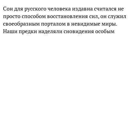
Сон для русского человека издавна считался не
просто способом восстановления сил, он служил
своеобразным порталом в невидимые миры.
Наши предки наделяли сновидения особым
смыслом, веря в их пророческую силу. Поэтому
просыпаться нужно было с осторожностью и без
лишней спешки. Но были на Руси и те, кого и
вовсе будить не стоило.
Люди с двойной жизнью
В славянской мифологии есть необычное
существо, определение которому дает в своем
этнолингвистическом словаре советский
фольклорист Н.И. Толстой: “двоедушник —
человек, в котором имеются две души
(человеческая и демоническая), обладает