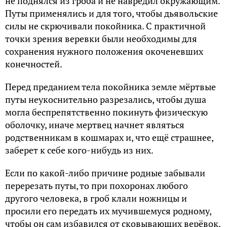
не поднялся из гроба и не навредил окружающим.
Путы применялись и для того, чтобы дьявольские
силы не скрючивали покойника. С практичной
точки зрения веревки были необходимы для
сохранения нужного положения окоченевших
конечностей.
Перед преданием тела покойника земле мёртвые
путы неукоснительно разрезались, чтобы душа
могла беспрепятственно покинуть физическую
оболочку, иначе мертвец начнет являться
родственникам в кошмарах и, что ещё страшнее,
заберет к себе кого-нибудь из них.
Если по какой-либо причине родные забывали
перерезать путы, то при похоронах любого
другого человека, в гроб клали ножницы и
просили его передать их мучившемуся родному,
чтобы он сам избавился от сковывающих верёвок.