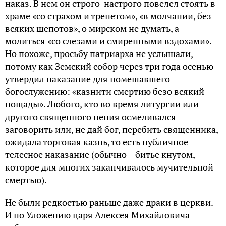
наказ. В нем он строго-настрого повелел стоять в
храме «со страхом и трепетом», «в молчании, без
всяких шепотов», о мирском не думать, а
молиться «со слезами и смиренными вздохами».
Но похоже, просьбу патриарха не услышали,
потому как Земский собор через три года осенью
утвердил наказание для помешавшего
богослужению: «казнити смертию безо всякий
пощады». Любого, кто во время литургии или
другого священного пения осмеливался
заговорить или, не дай бог, перебить священника,
ожидала торговая казнь, то есть публичное
телесное наказание (обычно – битье кнутом,
которое для многих заканчивалось мучительной
смертью).
Не были редкостью раньше даже драки в церкви.
И по Уложению царя Алексея Михайловича