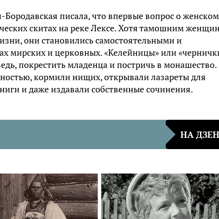
ч-Бородавская писала, что впервые вопрос о женском
ческих скитах на реке Лексе. Хотя тамошним женщи
жизни, они становились самостоятельными и
х мирских и церковных. «Келейницы» или «черничк
едь, покрестить младенца и постричь в монашество.
ностью, кормили нищих, открывали лазареты для
ниги и даже издавали собственные сочинения.
НА ДЗЕ