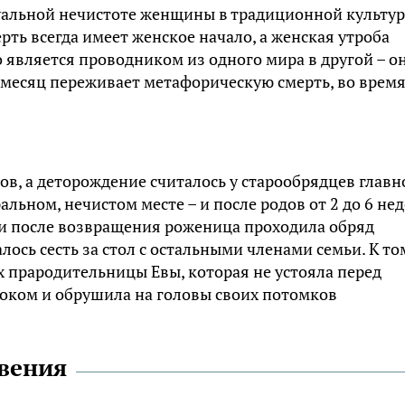
уальной нечистоте женщины в традиционной культур
ть всегда имеет женское начало, а женская утроба
 является проводником из одного мира в другой – о
 месяц переживает метафорическую смерть, во врем
ов, а деторождение считалось у старообрядцев главн
альном, нечистом месте – и после родов от 2 до 6 не
 и после возвращения роженица проходила обряд
лось сесть за стол с остальными членами семьи. К то
х прародительницы Евы, которая не устояла перед
оком и обрушила на головы своих потомков
овения