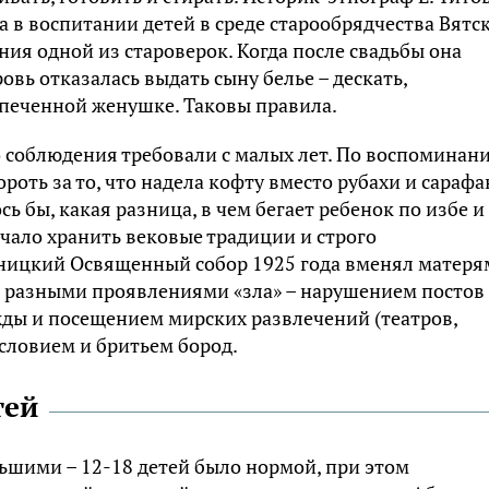
а в воспитании детей в среде старообрядчества Вятс
ия одной из староверок. Когда после свадьбы она
овь отказалась выдать сыну белье – дескать,
спеченной женушке. Таковы правила.
го соблюдения требовали с малых лет. По воспоминан
роть за то, что надела кофту вместо рубахи и сарафа
ь бы, какая разница, в чем бегает ребенок по избе и
чало хранить вековые традиции и строго
ницкий Освященный собор 1925 года вменял матеря
с разными проявлениями «зла» – нарушением постов
ды и посещением мирских развлечений (театров,
словием и бритьем бород.
тей
ьшими – 12-18 детей было нормой, при этом