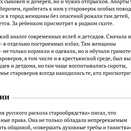
 сыновей и дочерей, но и чужих отпрысков. Аборты 
Впрочем, прибегать к ним у староверок особых пово
ки в город женщины без опасений рожали там детей,
дется. За ребенком присмотрят в родном ските.
екий аналог современных яслей и детсадов. Сначала 
 – в отдельно построенных избах. Там женщины
– не только кормили и одевали, но и обучали грамоте
роверов, в том числе и в крестьянской среде, был вы
дцев и детдома, но там чаще воспитывались сироты,
ье староверов всегда находились те, кто присмотри
вии
я русского раскола старообрядства» писал, что
ные права. Она не только обладала непререкаемым
ить общиной, «совершать духовные требы и таинства»