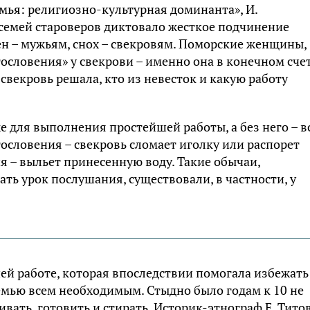
емья: религиозно-культурная доминанта», И.
 семей староверов диктовало жесткое подчинение
н – мужьям, снох – свекровям. Поморские женщины,
ословения» у свекрови – именно она в конечном сче
свекровь решала, кто из невесток и какую работу
е для выполнения простейшей работы, а без него – в
гословения – свекровь сломает иголку или распорет
я – выльет принесенную воду. Такие обычаи,
ть урок послушания, существовали, в частности, у
ей работе, которая впоследствии помогала избежать
емью всем необходимым. Стыдно было годам к 10 не
ивать, готовить и стирать. Историк-этнограф Е. Титов