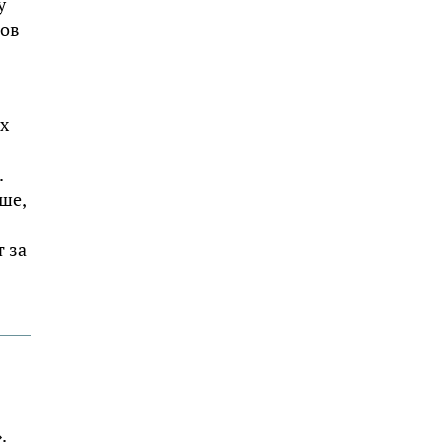
у
дов
их
.
ше,
т за
.