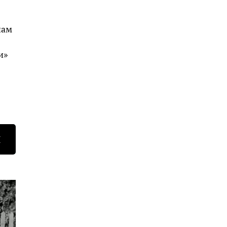
нам
и»
Н