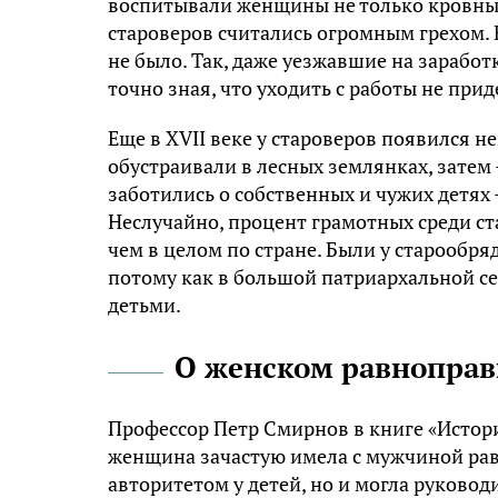
воспитывали женщины не только кровных
староверов считались огромным грехом. 
не было. Так, даже уезжавшие на заработ
точно зная, что уходить с работы не при
Еще в XVII веке у староверов появился н
обустраивали в лесных землянках, затем
заботились о собственных и чужих детях 
Неслучайно, процент грамотных среди ста
чем в целом по стране. Были у старообря
потому как в большой патриархальной сем
детьми.
О женском равнопра
Профессор Петр Смирнов в книге «Истори
женщина зачастую имела с мужчиной рав
авторитетом у детей, но и могла руковод