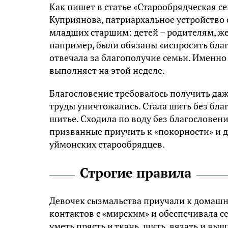
Как пишет в статье «Старообрядческая с
Куприянова, патриархальное устройство
младших старшим: детей – родителям, же
например, были обязаны «испросить благ
отвечала за благополучие семьи. Именно 
выполняет на этой неделе.
Благословение требовалось получить даж
труды уничтожались. Стала шить без бла
шитье. Сходила по воду без благословени
призванные приучить к «покорности» и да
уймонских старообрядцев.
Строгие правила
Девочек сызмальства приучали к домашн
контактов с «мирским» и обеспечивала с
уметь прясть и ткань, шить, вязать и выш