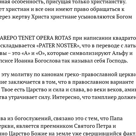
рная особенность, присущая только христианству.
ет христиан и все они имеют право обращаться к
 через жертву Христа христиане усыновляются Богом
 AREPO TENET OPERA ROTAS при написании квадрат
а складывается «PATER NOSTER», что в переводе с лат
вы – это «А» и «О», которые символизируют Альфу и
псисе Иоанна Богослова так называл себя Господь.
эту молитву по канонам греко-православной церкви
ие заключается в том, что в православном варианте
вое есть Царство и сила и слава, во веки веков, ами
тва утрачивает силу. Интересно, что тамплиер долже
а из богослужений, связано это с тем, что Папа
еркви, является преемником Святого Петра и
нно Царство Божие на земле уже свершившийся факт