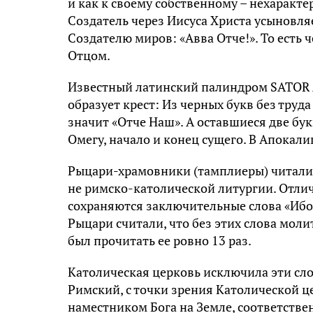
и как к своему собственному – нехаракте
Создатель через Иисуса Христа усыновля
Создателю миров: «Авва Отче!». То есть
Отцом.
Известный латинский палиндром SATOR
образует крест: Из черных букв без труд
значит «Отче Наш». А оставшиеся две бук
Омегу, начало и конец сущего. В Апокали
Рыцари-храмовники (тамплиеры) читали 
не римско-католической литургии. Отлич
сохраняются заключительные слова «Ибо Т
Рыцари считали, что без этих слова моли
был прочитать ее ровно 13 раз.
Католическая церковь исключила эти слов
Римский, с точки зрения Католической ц
наместником Бога на Земле, соответстве