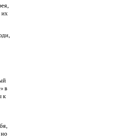
фея,
 их
юди,
ный
» в
ы к
бя,
 но