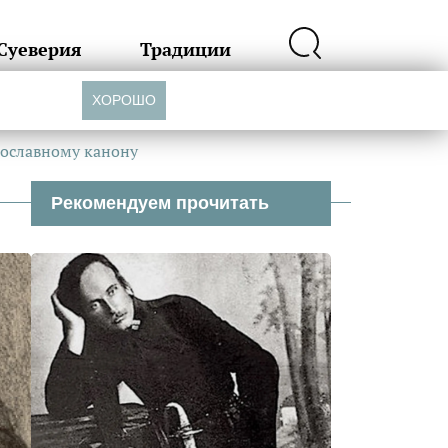
Суеверия
Традиции
ХОРОШО
вославному канону
Рекомендуем прочитать