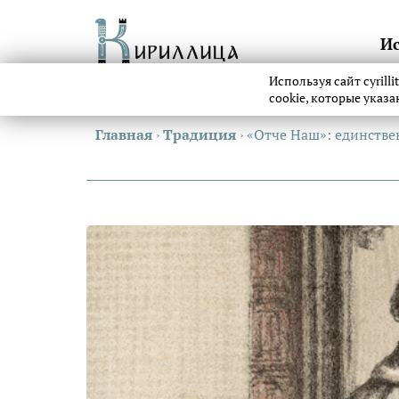
И
Используя сайт cyrill
cookie, которые указ
Главная
›
Традиция
›
«Отче Наш»: единстве