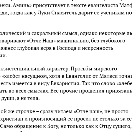
 веки. Аминь» присутствует в тексте евангелиста Мат
ди, тогда как у Луки Спаситель дарит ее ученикам по
олический и сакральный смысл, однако некоторые л
говаривают «Отче Наш» машинально, без глубокого
ажнее глубокая вера в Господа и искренность
ии.
экзистенциальный характер. Просьбы мирского
о «хлебе» насущном, хотя в Евангелие от Матвея точ
есть имеется в виду Евхаристия. Так что слово «хлебе
ть во всех смыслах. Все прочие прошения привязан
души, а не тела.
й же строчке – сразу читаем «Отче наш», не просто
 христиан и произносящий ее просит не столько за се
Само обращение к Богу, не только как к Отцу сущего,