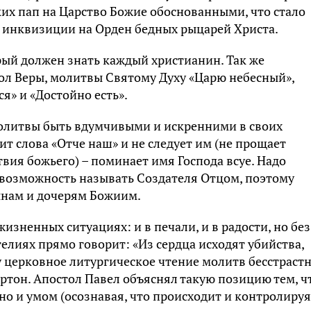
их пап на Царство Божие обоснованными, что стало
ы инквизиции на Орден бедных рыцарей Христа.
рый должен знать каждый христианин. Так же
л Веры, молитвы Святому Духу «Царю небесный»,
я» и «Достойно есть».
литвы быть вдумчивыми и искренними в своих
ит слова «Отче наш» и не следует им (не прощает
вия божьего) – поминает имя Господа всуе. Надо
 возможность называть Создателя Отцом, поэтому
ынам и дочерям Божиим.
зненных ситуациях: и в печали, и в радости, но без
гелиях прямо говорит: «Из сердца исходят убийства,
у церковное литургическое чтение молитв бесстраст
ртон. Апостол Павел объяснял такую позицию тем, ч
 но и умом (осознавая, что происходит и контролируя