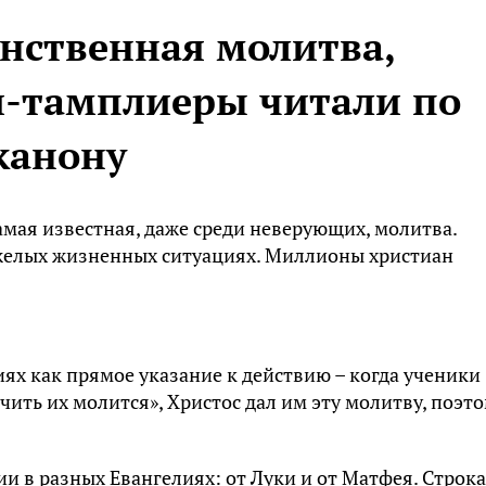
инственная молитва,
-тамплиеры читали по
канону
амая известная, даже среди неверующих, молитва.
тяжелых жизненных ситуациях. Миллионы христиан
иях как прямое указание к действию – когда ученики
ить их молится», Христос дал им эту молитву, поэт
 в разных Евангелиях: от Луки и от Матфея. Строка