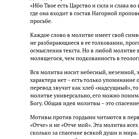
«Ибо Твое есть Царство и сила и слава во
где она входит в состав Нагорной пропове
просьбе.
Каждое слово в молитве имеет свой симв
не разбирающиеся в ее толковании, про
осмысления текста. Но в любой молитве в
молящегося, чем подкованность в теолог
Вся молитва носит небесный, неземной, 
характера нет – есть только упоминание 
перевод звучит как хлеб «надсущный», то 
молитве универсально, его можно понима
Богу. Общая идея молитвы – это спасение 
Мотивы против гордыни читаются в перво
«Отче» и не «Отче мой». Эта молитва всех
сколько за спасение всякой души и мира. 