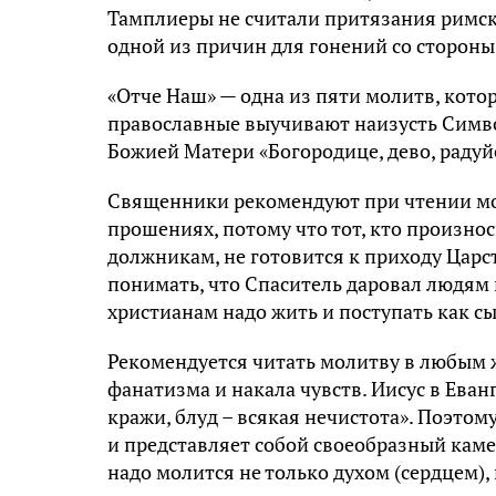
Тамплиеры не считали притязания римск
одной из причин для гонений со сторон
«Отче Наш» — одна из пяти молитв, кото
православные выучивают наизусть Симво
Божией Матери «Богородице, дево, радуйс
Священники рекомендуют при чтении мо
прошениях, потому что тот, кто произнос
должникам, не готовится к приходу Царст
понимать, что Спаситель даровал людям
христианам надо жить и поступать как с
Рекомендуется читать молитву в любым жи
фанатизма и накала чувств. Иисус в Еван
кражи, блуд – всякая нечистота». Поэтом
и представляет собой своеобразный каме
надо молится не только духом (сердцем),