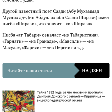
Другой известный поэт Саади (Абу Мухаммад
Муслих ад-Дин Абдуллах ибн Саади Ширази) имел
нисба «Ширази», что значит – «из Шираза».
Нисба «ат-Табари» означает «из Табаристана»,
«Гарнати» — «из Гранады», «Мавсили» — «из
Масула», «Фариси» — «из Персии» и т.д.
Читайте наши статьи
НА ДЗЕН
Тайна 1382 года: за что москвичи прогнали
Дмитрия Донского с семьей — Кириллица —
энциклопедия русской жизни