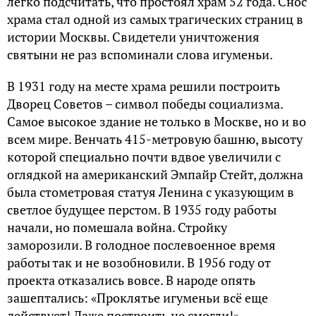
легко подсчитать, что простоял храм 52 года. Снос
храма стал одной из самых трагических страниц в
истории Москвы. Свидетели уничтожения
святыни не раз вспоминали слова игуменьи.
В 1931 году на месте храма решили построить
Дворец Советов – символ победы социализма.
Самое высокое здание не только в Москве, но и во
всем мире. Венчать 415-метровую башню, высоту
которой специально почти вдвое увеличили с
оглядкой на американский Эмпайр Стейт, должна
была стометровая статуя Ленина с указующим в
светлое будущее перстом. В 1935 году работы
начали, но помешала война. Стройку
заморозили. В голодное послевоенное время
работы так и не возобновили. В 1956 году от
проекта отказались вовсе. В народе опять
зашептались: «Проклятье игуменьи всё еще
действует! Даже построить не смогли!».