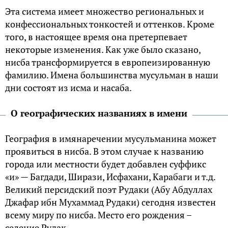
Эта система имеет множество региональных и
конфессиональных тонкостей и оттенков. Кроме
того, в настоящее время она претерпевает
некоторые изменения. Как уже было сказано,
нисба трансформируется в европеизированную
фамилию. Имена большинства мусульман в наши
дни состоят из исма и насаба.
О географических названиях в имени
География в имянаречении мусульманина может
проявиться в нисба. В этом случае к названию
города или местности будет добавлен суффикс
«и» — Багдади, Ширази, Исфахани, Карабаги и т.д.
Великий персидский поэт Рудаки (Абу Абдуллах
Джафар ибн Мухаммад Рудаки) сегодня известен
всему миру по нисба. Место его рождения –
селение Рудак.