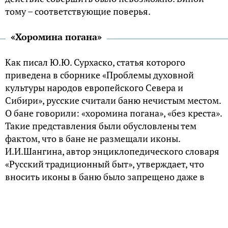
тому – соответствующие поверья.
«Хоромина погана»
Как писал Ю.Ю. Сурхаско, статья которого
приведена в сборнике «Проблемы духовной
культуры народов европейского Севера и
Сибири», русские считали баню нечистым местом.
О бане говорили: «хоромина погана», «без креста».
Такие представления были обусловлены тем
фактом, что в бане не размещали иконы.
И.И.Шангина, автор энциклопедического словаря
«Русский традиционный быт», утверждает, что
вносить иконы в баню было запрещено даже в
праздничные дни. Да и нательный крест перед
входом в баню всегда снимали. Говорили, что в
бане «крестов никаких не делается ни копотью, ни
мелом».