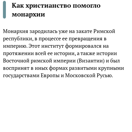
Как христианство помогло
монархии
Монархия зародилась уже на закате Римской
республики, в процессе ее превращения в
империю. Этот институт формировался на
протяжении всей ее истории, а также истории
Восточной римской империи (Византии) и был
воспринят в иных формах развитыми крупными
государствами Европы и Московской Русью.
Римская монархия, рожденная из временной
диктатуры победоносного полководца (imperātor),
сосредоточившей в себе основные функций
высших магистратов республики, стала
результатом неизбежной исторической эволюции