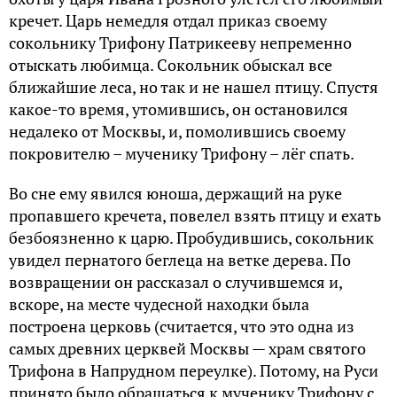
кречет. Царь немедля отдал приказ своему
сокольнику Трифону Патрикееву непременно
отыскать любимца. Сокольник обыскал все
ближайшие леса, но так и не нашел птицу. Спустя
какое-то время, утомившись, он остановился
недалеко от Москвы, и, помолившись своему
покровителю – мученику Трифону – лёг спать.
Во сне ему явился юноша, держащий на руке
пропавшего кречета, повелел взять птицу и ехать
безбоязненно к царю. Пробудившись, сокольник
увидел пернатого беглеца на ветке дерева. По
возвращении он рассказал о случившемся и,
вскоре, на месте чудесной находки была
построена церковь (считается, что это одна из
самых древних церквей Москвы — храм святого
Трифона в Напрудном переулке). Потому, на Руси
принято было обращаться к мученику Трифону с