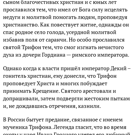
сыном благочестивых христиан и с юных лет
прославился тем, что имел от Бога силу исцелять
недуги и молитвой помогать людям, проповедуя
христианство. Как повествует житие, однажды он
спас родное село голода, усердной молитвой
избавив поля от саранчи. Но особо прославился
святой Трифон тем, что смог изгнать нечистого
духа из дочери Гордиана — римского императора.
Однако когда к власти пришёл император Декий –
гонитель христиан, ему донесли, что Трифон
проповедует Христа и многих побуждает
принимать Крещение. Святого арестовали и
допрашивали, затем подвергли жестоким пыткам
и, не дождавшись отречения, казнили.
В России бытует предание, связанное с именем
мученика Трифона. Легенда гласит, что во время
охоты у царя Ивана Грозного улетел его любимый