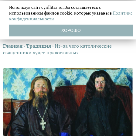
Используя сайт cyrillitsa.ru, Вы соглашаетесь с
использованием файлов
cookie, которые указаны в
Политике
конфиденциальности
ХОРОШО
Главная
›
Традиция
›
Из-за чего католические
священники худее православных