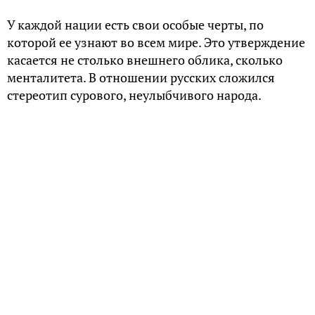
У каждой нации есть свои особые черты, по
которой ее узнают во всем мире. Это утверждение
касается не столько внешнего облика, сколько
менталитета. В отношении русских сложился
стереотип сурового, неулыбчивого народа.
При этом у любого русского человека, что
называется, «душа нараспашку». Открытость,
готовность помочь, поделиться последним –
положительные стороны национального
характера.
Русских можно противопоставить японцам и
китайцам. Эти восточные народы очень
«закрытые», сдержанные. Они не проявляют на
публике своих истинных чувств и считают