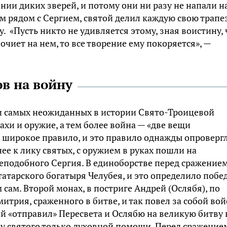
нии диких зверей, и потому они ни разу не напали н
м рядом с Сергием, святой делил каждую свою трапез
. «Пусть никто не удивляется этому, зная воистину, 
очиет на нем, то все творение ему покоряется», —
в на войну
 и самых неожиданных в истории Свято-Троицевой
ахи и оружие, а тем более война — «две вещи
м широкое правило, и это правило однажды опроверг
ее к лику святых, с оружием в руках пошли на
еподобного Сергия. В единоборстве перед сражение
 татарского богатыря Челубея, и это определило побе
 сам. Второй монах, в постриге Андрей (Ослябя), по
итрия, сраженного в битве, и так повел за собой вой
й «отправил» Пересвета и Ослябю на великую битву 
 святого только духовной помощи. Перед сражение