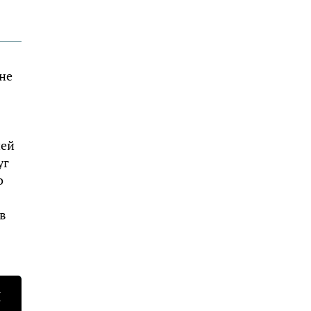
не
ней
уг
о
в
Н