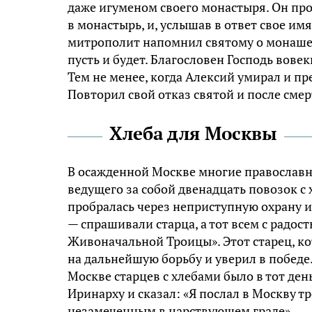
даже игуменом своего монастыря. Он про
в монастырь, и, услышав в ответ свое имя,
митрополит напомнил святому о монашеск
пусть и будет. Благословен Господь вовек
Тем не менее, когда Алексий умирал и пр
Повторил свой отказ святой и после смер
Хлеба для Москвы
В осажденной Москве многие православны
ведущего за собой двенадцать повозок с 
пробралась через неприступную охрану и
— спрашивали старца, а тот всем с радос
Живоначальной Троицы». Этот старец, ко
на дальнейшую борьбу и уверил в победе.
Москве старцев с хлебами было в тот де
Иринарху и сказал: «Я послал в Москву т
незамеченным в царствующем граде».