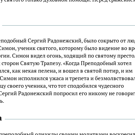
реподобный Сергий Радонежский, было сокрыто от л
 Симон, ученик святого, которому было видение во в
гии. Симон видел огонь, ходящий по святому престо
 сторон Святую Трапезу. «Когда Преподобный хотел
лся, как некая пелена, и вошел в святой потир, и им
 Симон исполнился ужаса и трепета и безмолвствовал
у своего ученика, что тот сподобился чудесного
 Сергий Радонежский попросил его никому не говори
ь.
а
о преподобный однажды своими молитвами воскреси