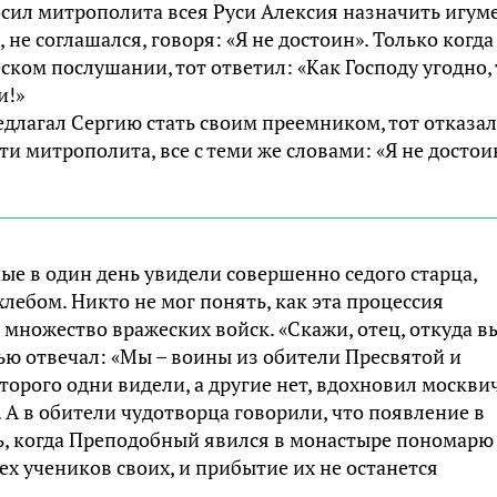
сил митрополита всея Руси Алексия назначить игум
 не соглашался, говоря: «Я не достоин». Только когда
ом послушании, тот ответил: «Как Господу угодно, 
и!»
едлагал Сергию стать своим преемником, тот отказал
ти митрополита, все с теми же словами: «Я не достои
е в один день увидели совершенно седого старца,
хлебом. Никто не мог понять, как эта процессия
 множество вражеских войск. «Скажи, отец, откуда в
тью отвечал: «Мы – воины из обители Пресвятой и
торого одни видели, а другие нет, вдохновил москви
 А в обители чудотворца говорили, что появление в
нь, когда Преподобный явился в монастыре пономарю
рех учеников своих, и прибытие их не останется