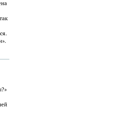
ена
так
ся.
н».
ы?»
чей