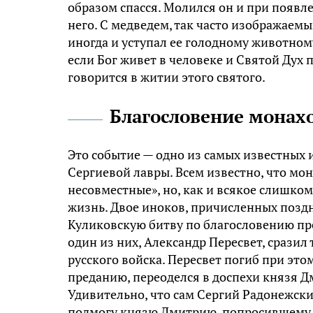
образом спасся. Молился он и при появле
него. С медведем, так часто изображаемы
иногда и уступал ее голодному животному
если Бог живет в человеке и Святой Дух п
говорится в житии этого святого.
Благословение монахо
Это событие — одно из самых известных
Сергиевой лавры. Всем известно, что мон
несовместные», но, как и всякое слишко
жизнь. Двое иноков, причисленных поздн
Куликовскую битву по благословению пр
один из них, Александр Пересвет, сразил
русского войска. Пересвет погиб при этом
преданию, переоделся в доспехи князя Дм
Удивительно, что сам Сергий Радонежски
подмогу князю Дмитрию, попросившему у