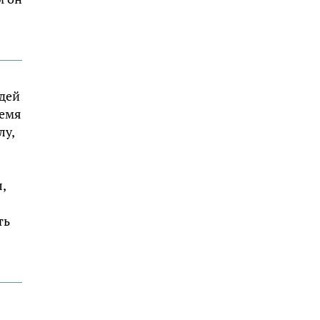
юдей
ремя
лу,
,
ть
л