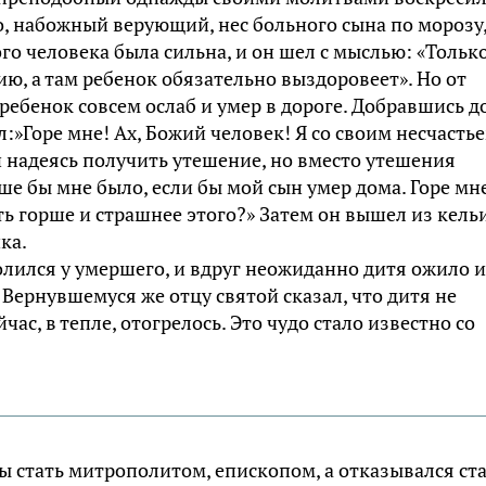
о, набожный верующий, нес больного сына по морозу
ого человека была сильна, и он шел с мыслью: «Тольк
ю, а там ребенок обязательно выздоровеет». Но от
ребенок совсем ослаб и умер в дороге. Добравшись д
:»Горе мне! Ах, Божий человек! Я со своим несчасть
и надеясь получить утешение, но вместо утешения
е бы мне было, если бы мой сын умер дома. Горе мне
ть горше и страшнее этого?» Затем он вышел из кельи
ка.
лился у умершего, и вдруг неожиданно дитя ожило и
 Вернувшемуся же отцу святой сказал, что дитя не
час, в тепле, отогрелось. Это чудо стало известно со
 стать митрополитом, епископом, а отказывался ст