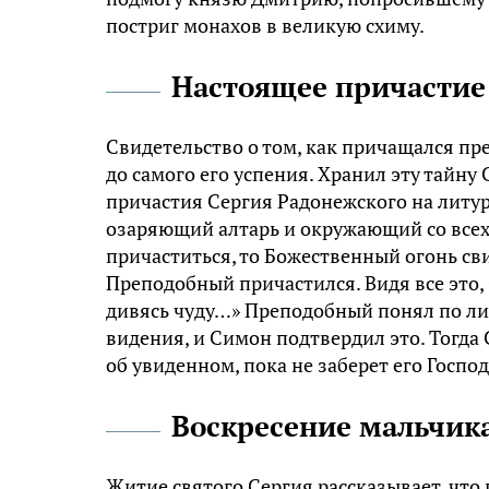
постриг монахов в великую схиму.
Настоящее причастие
Свидетельство о том, как причащался п
до самого его успения. Хранил эту тайну
причастия Сергия Радонежского на литур
озаряющий алтарь и окружающий со всех
причаститься, то Божественный огонь сви
Преподобный причастился. Видя все это,
дивясь чуду…» Преподобный понял по лиц
видения, и Симон подтвердил это. Тогда
об увиденном, пока не заберет его Господ
Воскресение мальчик
Житие святого Сергия рассказывает, чт