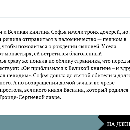
ч и Великая княгиня Софья имели троих дочерей, но 
 решила отправиться в паломничество — пешком в
 чтобы помолиться о рождении сыновей. У села
т монастыря, ей встретился благолепный
ья сразу же поняла по облику странника, что перед 
ствует: «Он приблизился к Великой княгине – и вдр
стал невидим». Софья дошла до святой обители и долг
ого. А по возвращении домой зачала во чреве
престола, великого князя Василия, который родился 
Троице-Сергиевой лавре.
НА ДЗЕ