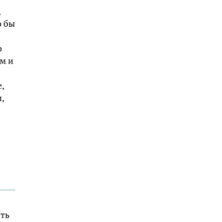
,
о бы
о
ем и
,
,
ать