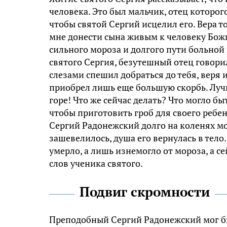
человека. Это был мальчик, отец которог
чтобы святой Сергий исцелил его. Вера т
мне донести сына живым к человеку Божи
сильного мороза и долгого пути больной 
святого Сергия, безутешный отец говорил
слезами спешил добраться до тебя, веря 
приобрел лишь еще большую скорбь. Лучш
горе! Что же сейчас делать? Что могло бы
чтобы приготовить гроб для своего ребен
Сергий Радонежский долго на коленях мо
зашевелилось, душа его вернулась в тело.
умерло, а лишь изнемогло от мороза, а сей
слов ученика святого.
Подвиг скромности
Преподобный Сергий Радонежский мог бы