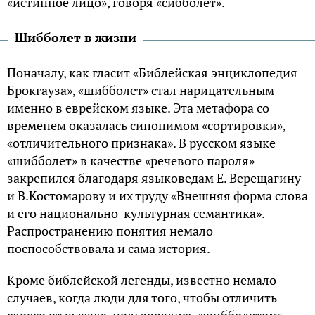
«истинное лицо», говоря «сибболет».
Шибболет в жизни
Поначалу, как гласит «Библейская энциклопедия
Брокгауза», «шибболет» стал нарицательным
именно в еврейском языке. Эта метафора со
временем оказалась синонимом «сортировки»,
«отличительного признака». В русском языке
«шибболет» в качестве «речевого пароля»
закрепился благодаря языковедам Е. Верещагину
и В.Костомарову и их труду «Внешняя форма слова
и его национально-культурная семантика».
Распространению понятия немало
поспособствовала и сама история.
Кроме библейской легенды, известно немало
случаев, когда люди для того, чтобы отличить
своего от чужака, пользовались «шибболетом».