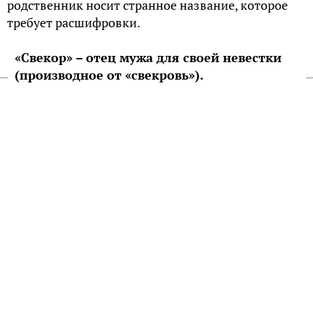
родственник носит странное название, которое
требует расшифровки.
«Свекор» – отец мужа для своей невестки
(производное от «свекровь»).
«Свекровь «, раньше звучало как «всех кровь»,
«свед кровь», глава рода, которая объединяет всех
кровных родственников. Другая версия – «свой
кров» (раньше на Руси невесту приводили в дом
мужа, поэтому дом свекров становился родным).
«Деверь» происходит от слова «доверять».
Кому как не этому человеку молодая жена могла
доверить то, что считала самым сокровенным.
Согласно другой теории, родственника называли
деверем не по той причине, что доверяли, а