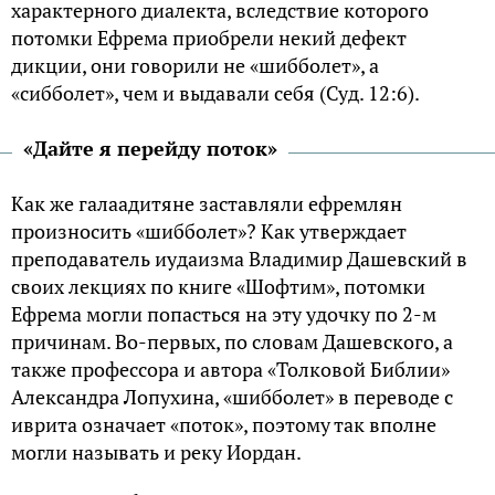
характерного диалекта, вследствие которого
потомки Ефрема приобрели некий дефект
дикции, они говорили не «шибболет», а
«сибболет», чем и выдавали себя (Суд. 12:6).
«Дайте я перейду поток»
Как же галаадитяне заставляли ефремлян
произносить «шибболет»? Как утверждает
преподаватель иудаизма Владимир Дашевский в
своих лекциях по книге «Шофтим», потомки
Ефрема могли попасться на эту удочку по 2-м
причинам. Во-первых, по словам Дашевского, а
также профессора и автора «Толковой Библии»
Александра Лопухина, «шибболет» в переводе с
иврита означает «поток», поэтому так вполне
могли называть и реку Иордан.