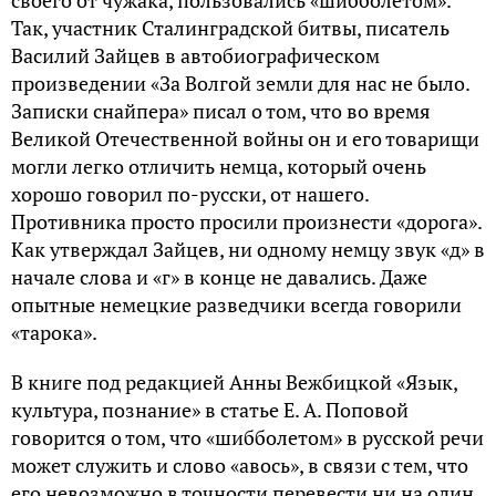
Так, участник Сталинградской битвы, писатель
Василий Зайцев в автобиографическом
произведении «За Волгой земли для нас не было.
Записки снайпера» писал о том, что во время
Великой Отечественной войны он и его товарищи
могли легко отличить немца, который очень
хорошо говорил по-русски, от нашего.
Противника просто просили произнести «дорога».
Как утверждал Зайцев, ни одному немцу звук «д» в
начале слова и «г» в конце не давались. Даже
опытные немецкие разведчики всегда говорили
«тарока».
В книге под редакцией Анны Вежбицкой «Язык,
культура, познание» в статье Е. А. Поповой
говорится о том, что «шибболетом» в русской речи
может служить и слово «авось», в связи с тем, что
его невозможно в точности перевести ни на один