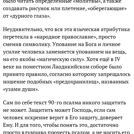
было читать определенные «молитвы», а также
создавать рисунок или плетение, «оберегающие»
от «дурного глаза».
Неудивительно, что вся эта языческая атрибутика
перетекла в «народное православие», просто
сменив символику. Упование на Бога и личное
усилие человека заменяется упованием на вещь,
на его якобы «магическую силу». Хотя ещё в IV
веке на поместном Лаодикийском соборе было
принято правило, согласно которому запрещалось
ношение подобных «предохранилищ», названных
«узами души».
Сам по себе текст 90-го псалма никого защитить
не может. Защитить может Господь, если сам
человек искренне верит в Его защиту, доверяет
Ему. И для того, чтобы понять это, достаточно
просто вдумчиво прочесть псалом, а не носить его