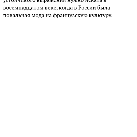
восемнадцатом веке, когда в России была
повальная мода на французскую культуру.
Именно тогда функционировал Смольный
Институт благородных девиц, в котором учились
девушки из знатных семей. Здесь они обучались
различным языкам, музыке, танцам, домашнему
хозяйству и этикету. По правилам того времени
этикет предполагал общение и обращение на
французском языке. Наши соотечественники в
прошлом считали этот язык верхом словесного
искусства. Обращения «mon cher» (мой дорогой) и
«ma cherie» (моя дорогая) в кругу благородных
девиц стали нормой.
Даже в своих письмах домой девушки писали: