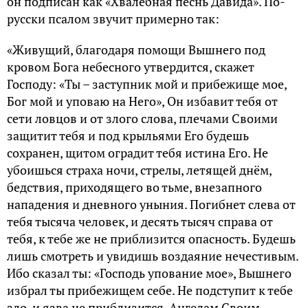
он подписан как «Хвалебная песнь Давида». По-
русски псалом звучит примерно так:
«Живущий, благодаря помощи Вышнего под
кровом Бога небесного утвердится, скажет
Господу: «Ты – заступник мой и прибежище мое,
Бог мой и уповаю на Него», Он избавит тебя от
сети ловцов и от злого слова, плечами Своими
защитит тебя и под крыльями Его будешь
сохранен, щитом оградит тебя истина Его. Не
убоишься страха ночи, стрелы, летящей днём,
бедствия, приходящего во тьме, внезапного
нападения и дневного уныния. Погибнет слева от
тебя тысяча человек, и десять тысяч справа от
тебя, к тебе же не приблизится опасность. Будешь
лишь смотреть и увидишь воздаяние нечестивым.
Ибо сказал ты: «Господь упование мое», Вышнего
избрал ты прибежищем себе. Не подступит к тебе
зло, и язва не приблизится. Ангелам Своим