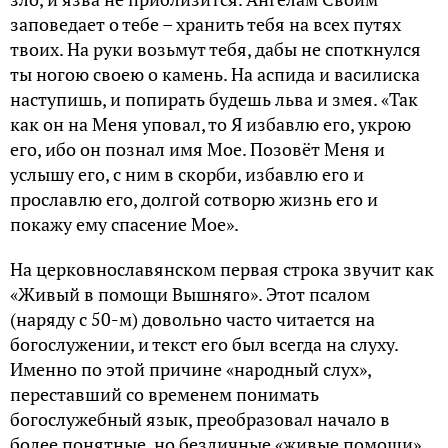
заповедает о тебе – хранить тебя на всех путях
твоих. На руки возьмут тебя, дабы не споткнулся
ты ногою своею о камень. На аспида и василиска
наступишь, и попирать будешь льва и змея. «Так
как он на Меня уповал, то Я избавлю его, укрою
его, ибо он познал имя Мое. Позовёт Меня и
услышу его, с ним в скорби, избавлю его и
прославлю его, долгой сотворю жизнь его и
покажу ему спасение Мое».
На церковнославянском первая строка звучит как
«Живый в помощи Вышняго». Этот псалом
(наряду с 50-м) довольно часто читается на
богослужении, и текст его был всегда на слуху.
Именно по этой причине «народный слух»,
переставший со временем понимать
богослужебный язык, преобразовал начало в
более понятные, но безличные «живые помощи».