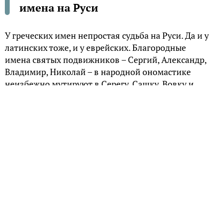
имена на Руси
У греческих имен непростая судьба на Руси. Да и у
латинских тоже, и у еврейских. Благородные
имена святых подвижников – Сергий, Александр,
Владимир, Николай – в народной ономастике
неизбежно мутируют в Серегу, Сашку, Вовку и
Колю.
От обычая этого люди начинают прибегать к
германским, нецерковным, именам. Все эти
Роберты, Генрихи, Артуры – настоящие баловни
судьбы. Как правило, их называют в полном
объеме. Звучат они благородно, добавляют
индивидуальности. Однако с точки зрения
Православия они не дают главного – святого