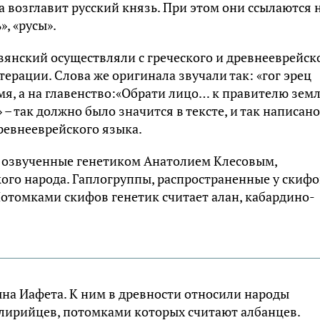
а возглавит русский князь. При этом они ссылаются 
», «русы».
вянский осуществляли с греческого и древнееврейск
терации. Слова же оригинала звучали так: «гог эрец
имя, а на главенство:«Обрати лицо… к правителю зем
– так должно было значится в тексте, и так написано
ревнееврейского языка.
я, озвученные генетиком Анатолием Клесовым,
ого народа. Гаплогруппы, распространенные у скифо
Потомками скифов генетик считает алан, кабардино-
на Иафета. К ним в древности относили народы
ллирийцев, потомками которых считают албанцев.