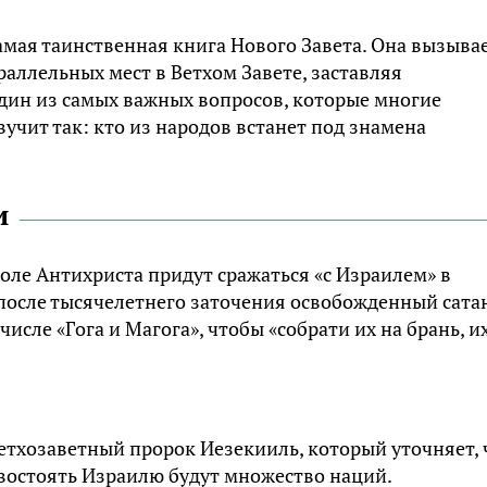
амая таинственная книга Нового Завета. Она вызыва
аллельных мест в Ветхом Завете, заставляя
Один из самых важных вопросов, которые многие
вучит так: кто из народов встанет под знамена
и
воле Антихриста придут сражаться «с Израилем» в
 после тысячелетнего заточения освобожденный сата
исле «Гoгa и Мaгoга», чтобы «собpати их на брань, и
етхозаветный пророк Иезекииль, который уточняет, 
тивостоять Израилю будут множество наций.