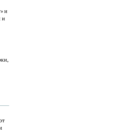
» и
 и
рки,
от
м