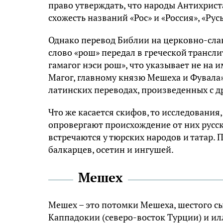
право утверждать, что народы Антихрист
схожесть названий «Рос» и «Россия», «Русь
Однако перевод Библии на церковно-сла
слово «рош» передал в греческой трансли
гамагог нэси рош», что указывает не на 
Магог, главному князю Мешеха и Фувала» 
латинских переводах, произведенных с д
Что же касается скифов, то исследовани
опровергают происхождение от них русск
встречаются у тюрских народов и татар. 
балкарцев, осетин и ингушей.
Мешех
Мешех – это потомки Мешеха, шестого сы
Каппадокии (северо-восток Турции) и и