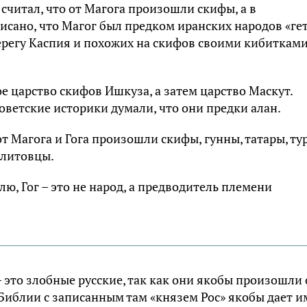
читал, что от Магога произошли скифы, а в
исано, что Магог был предком иранских народов «гет
ерегу Каспия и похожих на скифов своими кибитками
е царство скифов Ишкуза, а затем царство Маскут.
оветские историки думали, что они предки алан.
 Магога и Гога произошли скифы, гунны, татары, ту
 литовцы.
илю, Гог – это не народ, а предводитель племени
 это злобные русские, так как они якобы произошли 
Библии с записанным там «князем Рос» якобы дает и