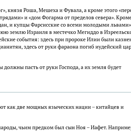
г», князя Роша, Мешеха и Фувала, а кроме этого «пер
отрядами» и «дом Фогарма от пределов севера». Кром
едан, и купцы Фарсисские со всеми молодыми львами»
нюю землю Израиля в местечко Мегиддо в Изреельск
лейские события: здесь при пророке Илии были казне
дианитян, здесь от руки фараона погиб иудейский ца
должны пасть от руки Господа, а их земля будет
ют как две мощных языческих нации – китайцев и
ароды, чьим предком был сын Ноя – Иафет. Наприме