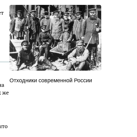
ет
Отходники современной России
на
х же
что