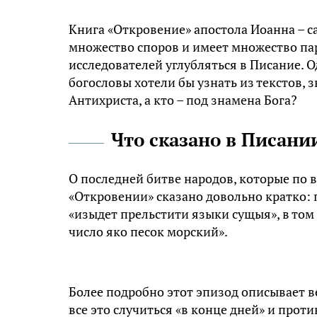
Книга «Откровение» апостола Иоанна – с
множество споров и имеет множество пар
исследователей углубляться в Писание. 
богословы хотели бы узнать из текстов, з
Антихриста, а кто – под знамена Бога?
Что сказано в Писани
О последней битве народов, которые по 
«Откровении» сказано довольно кратко:
«изыдет прельстити языки сущыя», в том ч
число яко песок мoрский».
Более подробно этот эпизод описывает в
все это случиться «в конце дней» и про