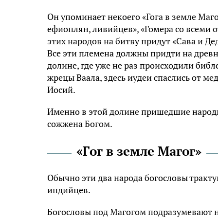
Он упоминает некоего «Гога в земле Маго
ефиоплян, ливийцев», «Гомера со всеми 
этих народов на битву придут «Сава и Д
Все эти племена должны придти на древ
долине, где уже не раз происходили биб
жрецы Ваала, здесь иудеи спаслись от ме
Иосий.
Именно в этой долине пришедшие народы 
сожжена Богом.
«Гoг в земле Мaгог»
Обычно эти два народа богословы тракту
индийцев.
Богословы под Магогом подразумевают н