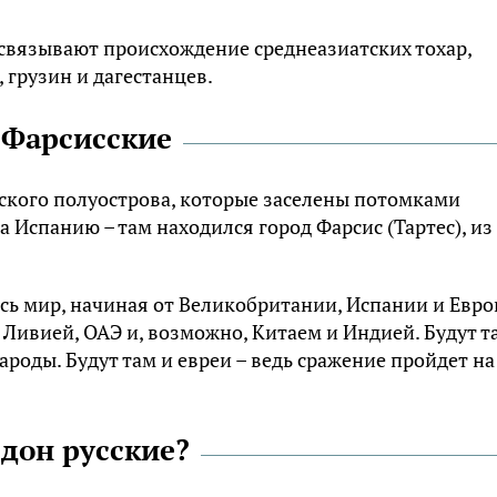
 связывают происхождение среднеазиатских тохар,
 грузин и дагестанцев.
 Фарсисские
ского полуострова, которые заселены потомками
 Испанию – там находился город Фарсис (Тартес), из
есь мир, начиная от Великобритании, Испании и Евро
 Ливией, ОАЭ и, возможно, Китаем и Индией. Будут т
ароды. Будут там и евреи – ведь сражение пройдет на
дон русские?