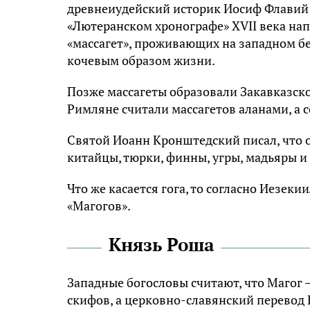
древнеиудейский историк Иосиф Флавий с
«Лютеранском хронографе» XVII века нап
«массагет», проживающих на западном б
кочевым образом жизни.
Позже массагеты образовали Закавказско
Римляне считали массагетов аланами, а с
Святой Иоанн Кронштедский писал, что от
китайцы, тюрки, финны, угры, мадьяры и
Что же касается гога, то согласно Иезеки
«Магогов».
Князь Роша
Западные богословы считают, что Магог –
скифов, а церковно-славянский перевод 