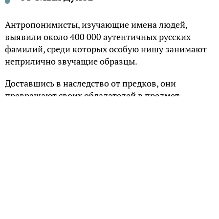
Антропонимисты, изучающие имена людей,
выявили около 400 000 аутентичных русских
фамилий, среди которых особую нишу занимают
неприлично звучащие образцы.
Доставшись в наследство от предков, они
превращают своих обладателей в предмет
насмешек, самым быстрым способом избавиться
от которых является смена фамилии. И, напротив,
есть люди, гордящиеся своей неблагозвучной
фамилией, выделяющей их из толпы.
В древней Руси практиковалось наречение
младенцев защитными именами, которые должны
были охранять его от злых духов, сглаза и