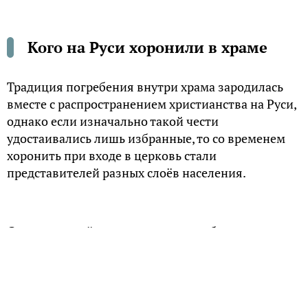
Кого на Руси хоронили в храме
Традиция погребения внутри храма зародилась
вместе с распространением христианства на Руси,
однако если изначально такой чести
удостаивались лишь избранные, то со временем
хоронить при входе в церковь стали
представителей разных слоёв населения.
С религиозной точки зрения погребение в храме
означает регулярное богослужение над телом
усопшего, что ценно в загробной жизни для
любого верующего. Исследователи отмечают, что
в Средние века помимо святых и мучеников