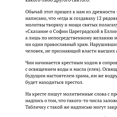
Обычай этот пришел к нам из древности 
написано, что «егда ж создаваху 12 рядо
молитвы творяху и мощи святых полагаху,
«Сказание о Софии Цареградской в Еллинс
а лишь по непосредственному желанию м
ни один православный храм. Нарушивший
человек, не признающий власти высших 
Чин начинается крестным ходом в сопро
с освящением воды и масла (елея). Освя
будущим настоятелем храма, им же водруж
будет находиться престол.
На кресте пишут молитвенные слова с про
надпись о том, что такого-то числа зало
Табличку с такой же надписью могут закр