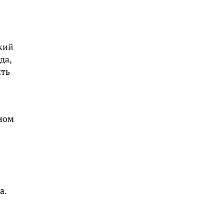
ский
да,
ить
ном
а.