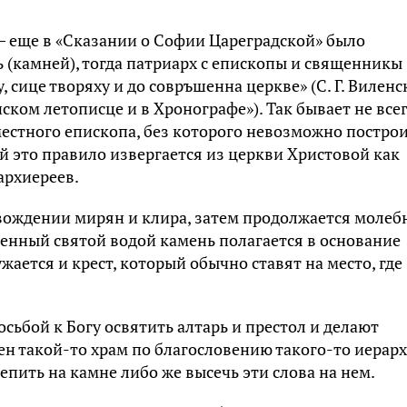
– еще в «Сказании о Софии Цареградской» было
вь (камней), тогда патриарх с епископы и священникы
 сице творяху и до совръшенна церкве» (С. Г. Вилен
ком летописце и в Хронографе»). Так бывает не всег
естного епископа, без которого невозможно постро
 это правило извергается из церкви Христовой как
архиереев.
вождении мирян и клира, затем продолжается молеб
щенный святой водой камень полагается в основание
ается и крест, который обычно ставят на место, где
сьбой к Богу освятить алтарь и престол и делают
жен такой-то храм по благословению такого-то иерарх
епить на камне либо же высечь эти слова на нем.