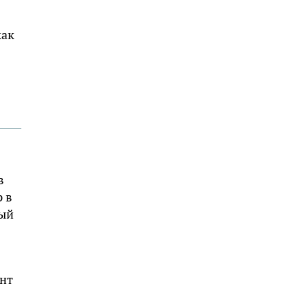
как
в
 в
ный
ент