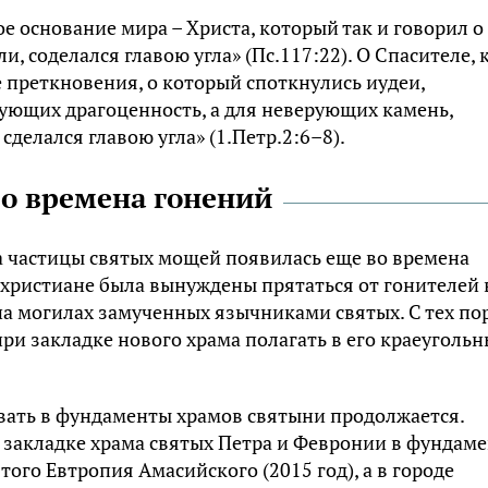
е основание мира – Христа, который так и говорил о
и, соделался главою угла» (Пс.117:22). О Спасителе, 
е преткновения, о который споткнулись иудеи,
рующих драгоценность, а для неверующих камень,
сделался главою угла» (1.Петр.2:6–8).
во времена гонений
а частицы святых мощей появилась еще во времена
 христиане была вынуждены прятаться от гонителей 
а могилах замученных язычниками святых. С тех пор
и закладке нового храма полагать в его краеуголь
вать в фундаменты храмов святыни продолжается.
 закладке храма святых Петра и Февронии в фундам
ого Евтропия Амасийского (2015 год), а в городе