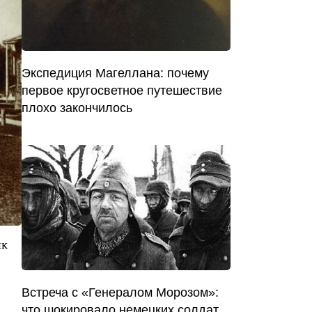
Экспедиция Магеллана: почему
первое кругосветное путешествие
плохо закончилось
ик
Встреча с «Генералом Морозом»:
что шокировало немецких солдат