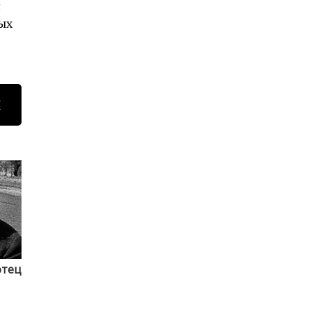
и
ых
Н
отец