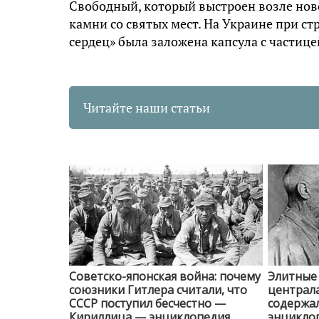
Свободный, который выстроен возле нов
камни со святых мест. На Украине при с
сердец» была заложена капсула с частиц
Читайте наши статьи
Советско-японская война: почему
Элитные
союзники Гитлера считали, что
централа
СССР поступил бесчестно —
содержа
Кириллица — энциклопедия
энциклоп