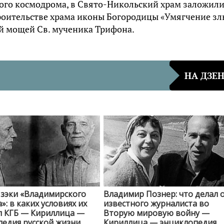
ого космодрома, в Свято-Никольский храм заложил
троительстве храма иконы Богородицы «Умягчение зл
ей мощей Св. мученика Трифона.
НА ДЗЕ
 зэки «Владимирского
Владимир Познер: что делал 
»: в каких условиях их
известного журналиста во
л КГБ — Кириллица —
Вторую мировую войну —
едия русской жизни
Кириллица — энциклопедия