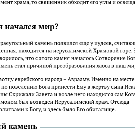
мент храма, то священник обходит его углы и освещ
я начался мир?
раеугольный камень появился еще у иудеев, считаю
ленная, находится на иерусалимской Храмовой горе. 
оворилось, что с этого камня началось Сотворение Бо
 камень стал причиной преобразования хаоса в наш ми
аотцу еврейского народа – Аврааму. Именно на месте
по повелению Бога принести Ему в жертву сына Исаа
ны Скрижали Завета и возле него находился сам Ков
оломоном был возведен Иерусалимский храм. Отсюда
итвами к Богу, и здесь было Его обиталище.
ый камень