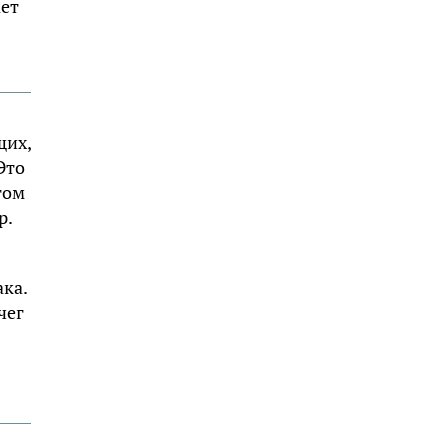
ает
щих,
Это
гом
р.
ка.
чег