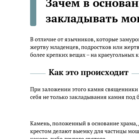
Зачем в основа
закладывать мо
В отличие от язычников, которые замур
жертву младенцев, подростков или жерт
более крепких вещах – на краеугольных 
Как это происходит
При заложении этого камня священники 
себя не только закладывания камня под 
Камень, положенный в основание храма, 
крестом делают выемку для частицы мощей
какого-либо другого святого.