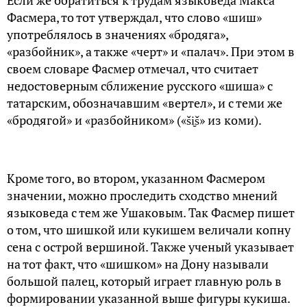
Если же обратиться к трудам языковеда Макса
Фасмера, то тот утверждал, что слово «шиш»
употреблялось в значениях «бродяга»,
«разбойник», а также «черт» и «палач». При этом в
своем словаре Фасмер отмечал, что считает
недостоверным сближение русского «шиша» с
татарским, обозначавшим «вертел», и с теми же
«бродягой» и «разбойником» («ši̮š» из коми).
Кроме того, во втором, указанном Фасмером
значении, можно проследить сходство мнений
языковеда с тем же Ушаковым. Так Фасмер пишет
о том, что шишкой или кукишем величали копну
сена с острой вершиной. Также ученый указывает
на тот факт, что «шишком» на Дону называли
большой палец, который играет главную роль в
формировании указанной выше фигуры кукиша.