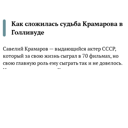
Как сложилась судьба Крамарова в
Голливуде
Савелий Крамаров — выдающийся актер СССР,
который за свою жизнь сыграл в 70 фильмах, но
свою главную роль ему сыграть так и не довелось.
Начав играть в театре, Крамаров понял, что
главное его призвание – быть артистом. «Я играю
хулиганов и дураков, начиная с полудурков,
заканчивая полными, и вы меня за это любите!» —
говорил Крамаров. Но, по словам коллег, его
экранный образ очень отличался от реального
Савелия. Его любимое занятие было чтение книг,
с людьми он ладил не очень и всегда старался
держать дистанцию.