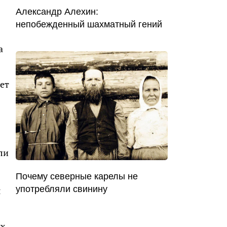
Александр Алехин:
непобежденный шахматный гений
а
ет
ли
Почему северные карелы не
употребляли свинину
я
ых