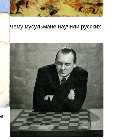
Чему мусульмане научили русских
оя