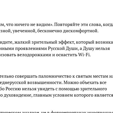
м, что ничего не видим». Повторяйте эти слова, когд
рязной, увеченной, бесконечно дискомфортной.
 видите, жалкий зрительный эффект, который возника
бинными проявлениями Русской Души, а Душу нельзя
зовать велодорожками и оснастить Wi-Fi.
зательно совершать паломничество к святым местам и
реднерусской возвышенности. Можно объехать все
 Ибо Россию нельзя увидеть с помощью зрительного
то духовидение, главным условием которого являетс
стическом анализе, не в фоторепортажах иностранн