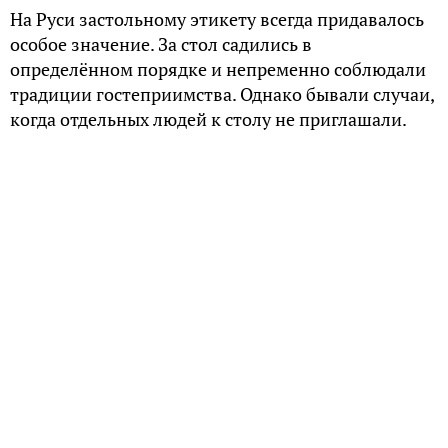
На Руси застольному этикету всегда придавалось
особое значение. За стол садились в
определённом порядке и непременно соблюдали
традиции гостеприимства. Однако бывали случаи,
когда отдельных людей к столу не приглашали.
Застольные традиции
У каждого члена семьи было за столом своё место.
Рассаживались по старшинству: сначала хозяин,
глава семейства, за ним остальные домочадцы.
Самые младшие садились за стол последними.
На пирах у знати рассадка по местам
производилась по рангу. Да и Евангельские
указания часто воспринимались буквально: