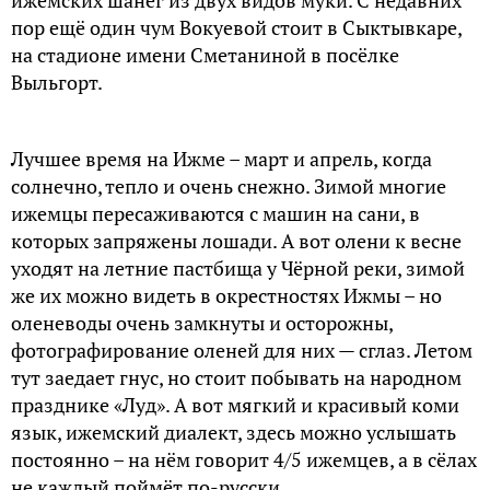
ижемских шанег из двух видов муки. С недавних
пор ещё один чум Вокуевой стоит в Сыктывкаре,
на стадионе имени Сметаниной в посёлке
Выльгорт.
Лучшее время на Ижме – март и апрель, когда
солнечно, тепло и очень снежно. Зимой многие
ижемцы пересаживаются с машин на сани, в
которых запряжены лошади. А вот олени к весне
уходят на летние пастбища у Чёрной реки, зимой
же их можно видеть в окрестностях Ижмы – но
оленеводы очень замкнуты и осторожны,
фотографирование оленей для них — сглаз. Летом
тут заедает гнус, но стоит побывать на народном
празднике «Луд». А вот мягкий и красивый коми
язык, ижемский диалект, здесь можно услышать
постоянно – на нём говорит 4/5 ижемцев, а в сёлах
не каждый поймёт по-русски.