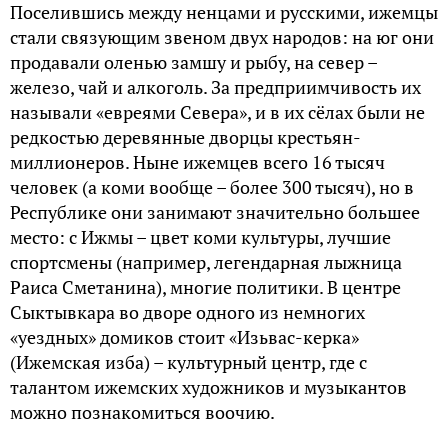
Поселившись между ненцами и русскими, ижемцы
стали связующим звеном двух народов: на юг они
продавали оленью замшу и рыбу, на север –
железо, чай и алкоголь. За предприимчивость их
называли «евреями Севера», и в их сёлах были не
редкостью деревянные дворцы крестьян-
миллионеров. Ныне ижемцев всего 16 тысяч
человек (а коми вообще – более 300 тысяч), но в
Республике они занимают значительно большее
место: с Ижмы – цвет коми культуры, лучшие
спортсмены (например, легендарная лыжница
Раиса Сметанина), многие политики. В центре
Сыктывкара во дворе одного из немногих
«уездных» домиков стоит «Изьвас-керка»
(Ижемская изба) – культурный центр, где с
талантом ижемских художников и музыкантов
можно познакомиться воочию.