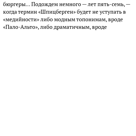
бюргеры… Подождем немного — лет пять-семь, —
когда термин «Шпицберген» будет не уступать в
«медийности» либо модным топонимам, вроде
«Пало-Альто», либо драматичным, вроде
«Новороссия». Как пойдет… Ибо дело касается
Арктики — нового меридиана всемирной истории.
Наверняка к тому времени у «собачьего» термина
появятся соперники. Мы сейчас уже можем
назвать два из них — «Грумант» и «Свальбард».
Звучат тоже чуднО, но все же получше «Хургады».
Недавно Шпицберген попал в мировые новости.
Его с оказией посетил Рогозин, что вызвало
переполох у норвежцев, нынешних «модераторов»
архипелага. Дескать, лицо из европейского
санкционного списка не может свободно