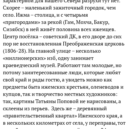
характерной для нашего Севера разрухи тут нет.
Скорее – маленький зажиточный городок, чем
село. Ижма – столица, и с четырьмя
«пригородами» за рекой (Гам, Мохча, Бакур,
Сизябск) в ней живёт половина всех ижемцев.
Центр посёлка – советский ДК, в его дворе до сих
пор не восстановленная Преображенская церковь
(1806-28). На главной улице – несколько
«миллионерских» изб, одну занимает
краеведческий музей. Работают там молодые, но
потому заинтересованные люди, которые любят
свой край и рады гостю, а увидеть можно как
предметы быта ижемских крестьян, оленеводов и
купцов, так и творчество местных художников:
так, картины Татьяны Поповой не нарисованы, а
склеены из перьев. Здесь же – деревянный
«правительственный квартал» Ижемского края, а
в нескольких километрах от села, у переправы, тот