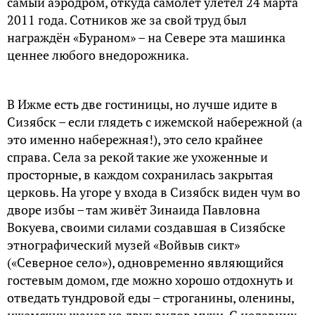
самый аэродром, откуда самолёт улетел 24 марта
2011 года. Сотников же за свой труд был
награждён «Бураном» – на Севере эта машинка
ценнее любого внедорожника.
В Ижме есть две гостиницы, но лучше идите в
Сизябск – если глядеть с ижемской набережной (а
это именно набережная!), это село крайнее
справа. Села за рекой такие же ухоженные и
просторные, в каждом сохранилась закрытая
церковь. На угоре у входа в Сизябск виден чум во
дворе избы – там живёт Зинаида Павловна
Вокуева, своими силами создавшая в Сизябске
этнографический музей «Войвыв сикт»
(«Северное село»), одновременно являющийся
гостевым домом, где можно хорошо отдохнуть и
отведать тундровой еды – строганины, оленины,