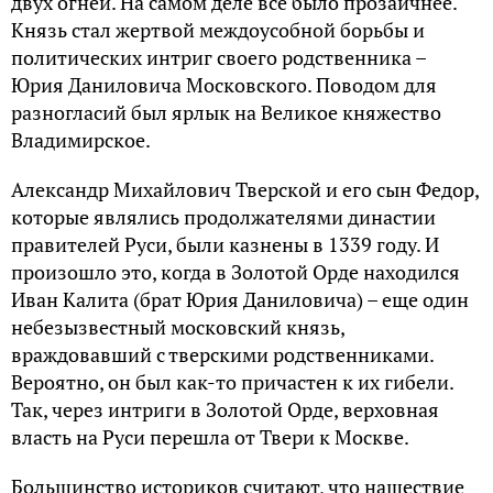
двух огней. На самом деле все было прозаичнее.
Князь стал жертвой междоусобной борьбы и
политических интриг своего родственника –
Юрия Даниловича Московского. Поводом для
разногласий был ярлык на Великое княжество
Владимирское.
Александр Михайлович Тверской и его сын Федор,
которые являлись продолжателями династии
правителей Руси, были казнены в 1339 году. И
произошло это, когда в Золотой Орде находился
Иван Калита (брат Юрия Даниловича) – еще один
небезызвестный московский князь,
враждовавший с тверскими родственниками.
Вероятно, он был как-то причастен к их гибели.
Так, через интриги в Золотой Орде, верховная
власть на Руси перешла от Твери к Москве.
Большинство историков считают, что нашествие