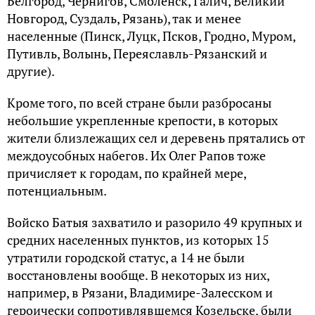
Белгород, Чернигов, Смоленск, Галич, Великий
Новгород, Суздаль, Рязань), так и менее
населенные (Пинск, Луцк, Псков, Гродно, Муром,
Путивль, Волынь, Переяславль-Рязанский и
другие).
Кроме того, по всей стране были разбросаны
небольшие укрепленные крепости, в которых
жители близлежащих сел и деревень прятались от
междоусобных набегов. Их Олег Рапов тоже
причисляет к городам, по крайней мере,
потенциальным.
Войско Батыя захватило и разорило 49 крупных и
средних населенных пунктов, из которых 15
утратили городской статус, а 14 не были
восстановлены вообще. В некоторых из них,
например, в Рязани, Владимире-Залесском и
героически сопротивлявшемся Козельске, были