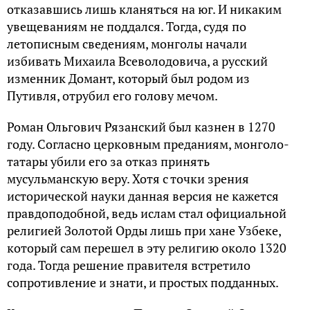
отказавшись лишь кланяться на юг. И никаким
увещеваниям не поддался. Тогда, судя по
летописным сведениям, монголы начали
избивать Михаила Всеволодовича, а русский
изменник Домант, который был родом из
Путивля, отрубил его голову мечом.
Роман Ольгович Рязанский был казнен в 1270
году. Согласно церковным преданиям, монголо-
татары убили его за отказ принять
мусульманскую веру. Хотя с точки зрения
исторической науки данная версия не кажется
правдоподобной, ведь ислам стал официальной
религией Золотой Орды лишь при хане Узбеке,
который сам перешел в эту религию около 1320
года. Тогда решение правителя встретило
сопротивление и знати, и простых подданных.