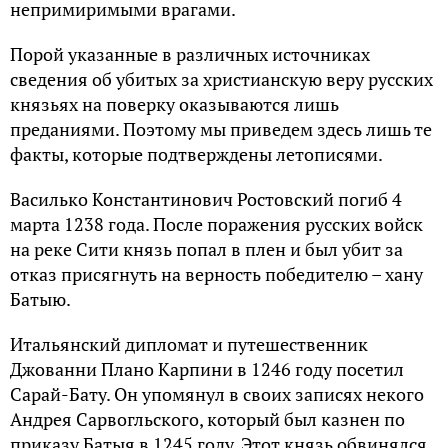
непримиримыми врагами.
Порой указанные в различных источниках
сведения об убитых за христианскую веру русских
князьях на поверку оказываются лишь
преданиями. Поэтому мы приведем здесь лишь те
факты, которые подтверждены летописями.
Василько Константинович Ростовский погиб 4
марта 1238 года. После поражения русских войск
на реке Сити князь попал в плен и был убит за
отказ присягнуть на верность победителю – хану
Батыю.
Итальянский дипломат и путешественник
Джованни Плано Карпини в 1246 году посетил
Сарай-Бату. Он упомянул в своих записях некого
Андрея Сарвогльского, который был казнен по
приказу Батыя в 1245 году. Этот князь обвинялся