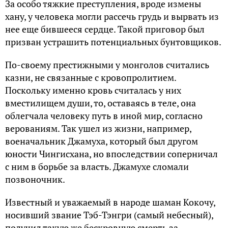
За особо тяжкие преступления, вроде измены
хану, у человека могли рассечь грудь и вырвать из
нее еще бившееся сердце. Такой приговор был
призван устрашить потенциальных бунтовщиков.
По-своему престижными у монголов считались
казни, не связанные с кровопролитием.
Поскольку именно кровь считалась у них
вместилищем души, то, оставаясь в теле, она
облегчала человеку путь в иной мир, согласно
верованиям. Так ушел из жизни, например,
военачальник Джамуха, который был другом
юности Чингисхана, но впоследствии соперничал
с ним в борьбе за власть. Джамухе сломали
позвоночник.
Известный и уважаемый в народе шаман Кокочу,
носивший звание Тэб-Тэнгри (самый небесный),
получил такую же бескровную смерть за