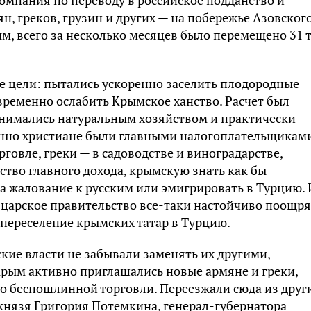
омпания по переводу в российское подданство и
н, греков, грузин и других — на побережье Азовског
м, всего за несколько месяцев было перемещено 31 т
е цели: пытались ускоренно заселить плодородные
ременно ослабить Крымское ханство. Расчет был
анимались натуральным хозяйством и практически
енно христиане были главными налогоплательщикам
рговле, греки — в садоводстве и виноградарстве,
тво главного дохода, крымскую знать как бы
за жалование к русским или эмигрировать в Турцию. 
, царское правительство все-таки настойчиво поощр
переселение крымских татар в Турцию.
ские власти не забывали заменять их другими,
рым активно приглашались новые армяне и греки,
во беспошлинной торговли. Переезжали сюда из друг
 князя Григория Потемкина, генерал-губернатора