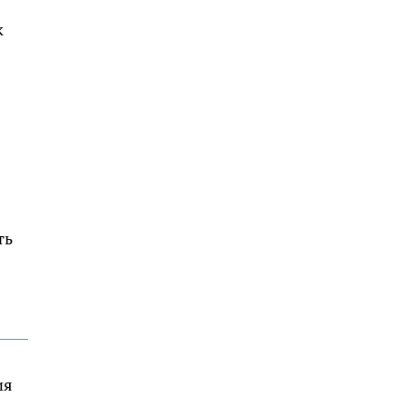
к
ть
ия