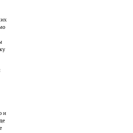
ких
мо
ы
ку
й
о и
де
е