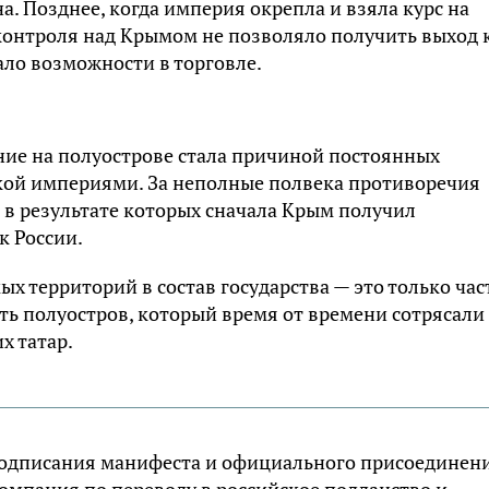
. Позднее, когда империя окрепла и взяла курс на
контроля над Крымом не позволяло получить выход 
ло возможности в торговле.
яние на полуострове стала причиной постоянных
кой империями. За неполные полвека противоречия
 в результате которых сначала Крым получил
к России.
х территорий в состав государства — это только час
ать полуостров, который время от времени сотрясали
х татар.
до подписания манифеста и официального присоединен