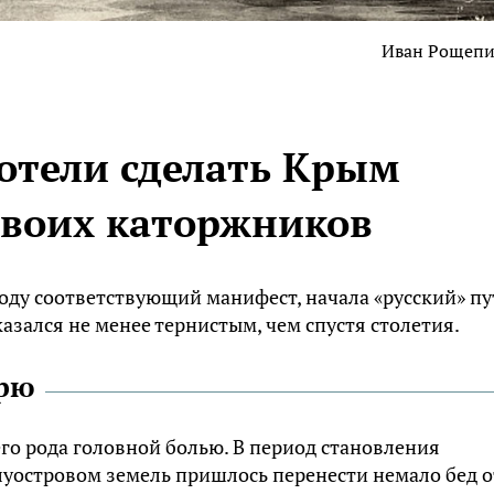
Иван Рощеп
хотели сделать Крым
своих каторжников
 году соответствующий манифест, начала «русский» пу
азался не менее тернистым, чем спустя столетия.
орю
го рода головной болью. В период становления
луостровом земель пришлось перенести немало бед о