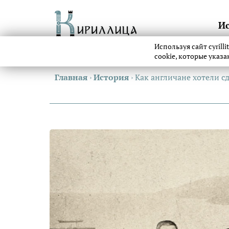
И
Используя сайт cyrill
cookie, которые указ
Главная
›
История
›
Как англичане хотели с