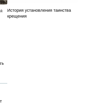
История установления таинства
ий
крещения
ть
т