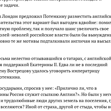
е задачи.
м Лондон предложил Потемкину разместить английс
вительства этот вариант был выгоден вдвойне: поми
тную проблему, так и получало шанс увеличить свое
 волей-неволей российские власти были бы вынужден
Ровно те же мотивы подталкивали англичан на высыл
сьма нелестно отзывавшийся о татарах, с английско
я поддержкой Екатерины II. Едва ли не в последний
ену Вострецову удалось уговорить императрицу
Потемкина.
сударыни, спросив у нее: «Прилично ли, что в
ины Россия служит ссылкою Англии?». Но были у нег
и трудолюбивые люди других земель на поселения, г
вселяются? Иной от страха, другой от стыда, чтобы н