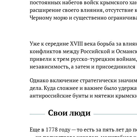
постоянных набегов войск крымского хана
расширение своего влияния, отсутствие 
Черному морю и существенно ограничива
Уже к середине XVIII века борьба за вли
конфликтов между Российской и Османс
привели к трем русско-турецким войнам,
независимость, а затем и присоединился 
Однако включение стратегически значимы
дела. Куда сложнее и важнее было удерж
антироссийские бунты и мятежи крымски
Свои люди
Еще в 1778 году — то есть за пять лет 