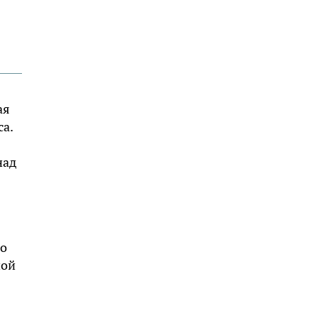
ая
а.
над
ко
ной