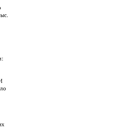
о
ыс.
и:
И
яло
их