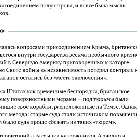
рисоединением полуострова, и вовсе была мысль
ков.
ю»
ималась вопросами присоединением Крыма, Британск
егося внутри государства весьма необычного кризис
ший в Северную Америку приговоренных к каторге
м Свете войны за независимость потерял контроль 
каганов остались без «места заключения».
ых Штатах как временные беспорядки, британское
лему поверхностными мерами — под тюрьмы были
ившие свое корабли, расположенные на Темзе. Одна
ого метода: старые суда стали источником повышен
м было куда проще сбежать из таких «тюрем».
территорий для ссылки каторжников. А заодно и