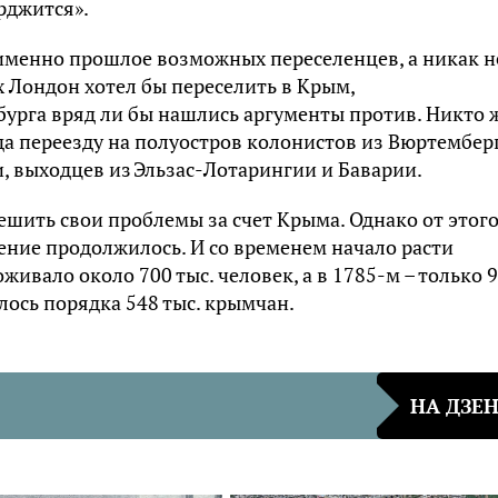
ерджится».
именно прошлое возможных переселенцев, а никак н
х Лондон хотел бы переселить в Крым,
урга вряд ли бы нашлись аргументы против. Никто 
да переезду на полуостров колонистов из Вюртемберг
, выходцев из Эльзас-Лотарингии и Баварии.
ешить свои проблемы за счет Крыма. Однако от этог
оение продолжилось. И со временем начало расти
оживало около 700 тыс. человек, а в 1785-м – только 
алось порядка 548 тыс. крымчан.
НА ДЗЕ