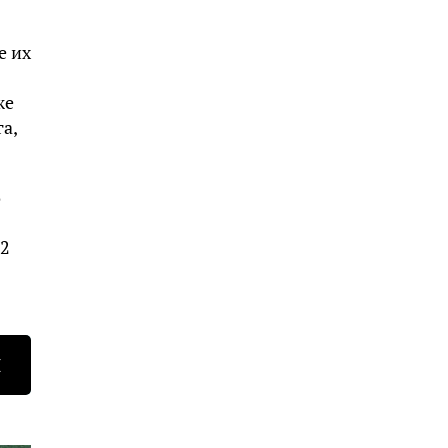
е их
же
а,
о
92
Н