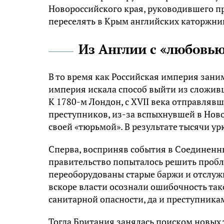
Новороссийского края, руководившего п
переселять в Крым английских каторжни
Из Англии с «любовь
В то время как Российская империя зан
империя искала способ выйти из сложивш
К 1780-м Лондон, с XVII века отправляв
преступников, из-за вспыхнувшей в Ново
своей «тюрьмой». В результате тысячи ур
Сперва, восприняв события в Соединенн
правительство попыталось решить проб
переоборудованы старые баржи и отслуж
вскоре власти осознали ошибочность так
санитарной опасности, да и преступника
Тогда Британия занялась поиском новых 