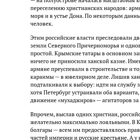
— на полуострове началась масштабная к
переселению христианских народов: армя
моря и в устье Дона. По некоторым данны
человек.
Этим российские власти преследовали дв
земли Северного Причерноморья и однов
простой. Крымские татары в основном з
ничего не приносили ханской казне. Им
армяне преуспевали в строительстве и то
караимы — в ювелирном деле. Лишив ханс
подталкивали к выбору: идти на службу 
хотя Петербург устраивали оба варианта
движение «мухаджиров» — агитаторов за 
Впрочем, выслав одних христиан, россий
желательно максимально лояльными. В К
болгары — всем им предоставлялось пра
частей империи и русские крестьяне. А у