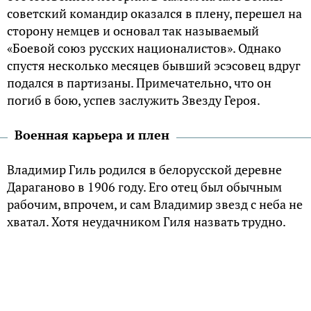
советский командир оказался в плену, перешел на
сторону немцев и основал так называемый
«Боевой союз русских националистов». Однако
спустя несколько месяцев бывший эсэсовец вдруг
подался в партизаны. Примечательно, что он
погиб в бою, успев заслужить Звезду Героя.
Военная карьера и плен
Владимир Гиль родился в белорусской деревне
Дараганово в 1906 году. Его отец был обычным
рабочим, впрочем, и сам Владимир звезд с неба не
хватал. Хотя неудачником Гиля назвать трудно.
Окончив школу, он некоторое время работал в
избе-читальне и даже занимал должность
секретаря сельсовета. Возможность сделать
настоящую карьеру появилась у деревенского
парня благодаря призыву в армию. После учебы в