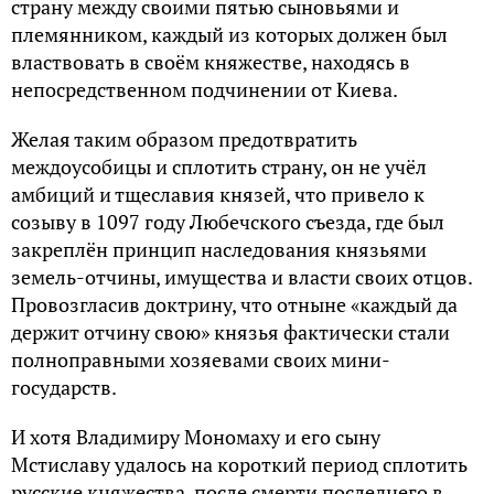
страну между своими пятью сыновьями и
племянником, каждый из которых должен был
властвовать в своём княжестве, находясь в
непосредственном подчинении от Киева.
Желая таким образом предотвратить
междоусобицы и сплотить страну, он не учёл
амбиций и тщеславия князей, что привело к
созыву в 1097 году Любечского съезда, где был
закреплён принцип наследования князьями
земель-отчины, имущества и власти своих отцов.
Провозгласив доктрину, что отныне «каждый да
держит отчину свою» князья фактически стали
полноправными хозяевами своих мини-
государств.
И хотя Владимиру Мономаху и его сыну
Мстиславу удалось на короткий период сплотить
русские княжества, после смерти последнего в