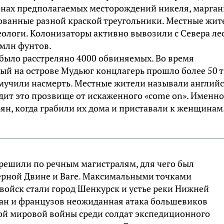
онах предполагаемых месторождений никеля, марган
ованные разной краской треугольники. Местные жит
еологи. Колонизаторы активно вывозили с Севера лес
 млн фунтов.
 было расстреляно 4000 обвиняемых. Во время
ый на острове Мудьюг концлагерь прошло более 50 т
амучили насмерть. Местные жители называли англий
дит это прозвище от искаженного «come on». Именно
ян, когда грабили их дома и приставали к женщинам
 решили по речным магистралям, для чего был
ерной Двине и Ваге. Максимальными точками
войск стали город Шенкурск и устье реки Нижней
чан и французов неожиданная атака большевиков
вой мировой войны среди солдат экспедиционного