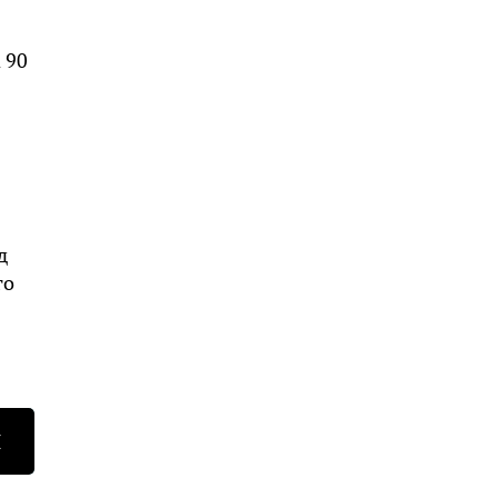
 90
д
го
Н