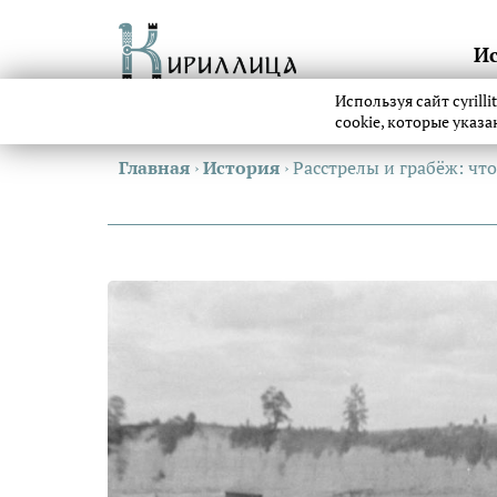
И
Используя сайт cyrill
cookie, которые указ
Главная
›
История
›
Расстрелы и грабёж: чт