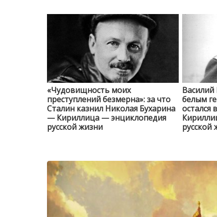
«Чудовищность моих
Василий 
преступлений безмерна»: за что
белым г
Сталин казнил Николая Бухарина
остался 
— Кириллица — энциклопедия
Кирилли
русской жизни
русской 