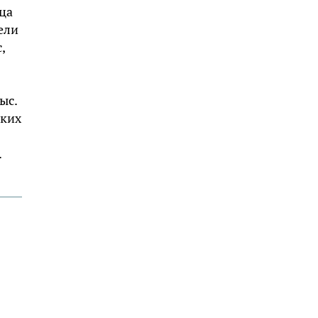
ца
ели
,
ыс.
ских
.