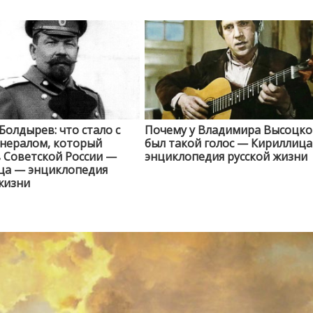
Болдырев: что стало с
Почему у Владимира Высоцко
енералом, который
был такой голос — Кириллиц
в Советской России —
энциклопедия русской жизни
ца — энциклопедия
жизни