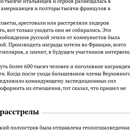
по тысяче итальянцев и сербов размещалась в
0 американцев и полторы тысячи французов в
оветы, арестовали или расстреляли лидеров
, вот только уходить они не собирались. Это
освобождения русской земли от коммунистов была
ой. Производить награды хотели во Франции, всего
емпляров, а значит, в будущем участников интервен
уть более 600 тысяч человек и поголовное награжде
и. Когда после ухода большевиков члены Верховног
редложило командующему экспедиционных сил
формить их отношения, тот сказал, что пришел не
 расстрелы
ский полуостров была отправлена геологоразведочна