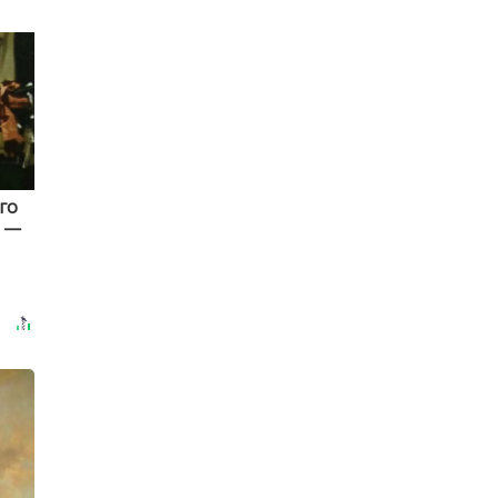
го
а —