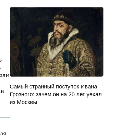
в
з
щали
Самый странный поступок Ивана
ии
Грозного: зачем он на 20 лет уехал
из Москвы
шая