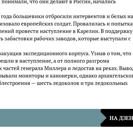
е понимали, что они делают в России, начались
 года большевики отбросили интервентов и белых на
изовало европейских солдат. Провалилась и попытка
ений провести наступление в Карелии. В поддержку
ь забастовки рабочих заводов, которые выступали с
вакуация экспедиционного корпуса. Узнав о том, что
ешли в наступление, а от полного разгрома
 частей генерала Миллера и ледостав на реках. Выво
рывали мониторы и канонерки, однако архангельско
аблестроения — шесть ледоколов и три ледокольных
НА ДЗЕ