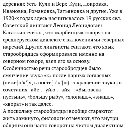
деревнях Усть-Кули и Верх-Кули, Покровка,
Ивановка, Романовка, Татьяновка и другие. Уже в
1920-х годах здесь насчитывалось 19 русских сел.
Советский лингвист Леонид Леонидович
Касаткин считал, что «харбинцы» говорят на
среднерусском диалекте с включениями северных
наречий. Другие лингвисты считают, что язык
старообрядцев сформировался именно на
северном говоре, взял его за основу.
Особенностью речи старообрядцев было
смягчение звука «к» после парных согласных
(неже[н’к’]я, в посте[л’к’]ю), сокращение звука j в
сочетания -айе-, -уйю-, -айя- : «Выговска
пустынь», «большу рыбу», «хлопашь», «знашь»,
«хворат» и так далее.
А поскольку старообрядцы вообще стараются
жить замкнуто, филологи отмечают, что внутри
общины они часто говорят на чистом диалектном