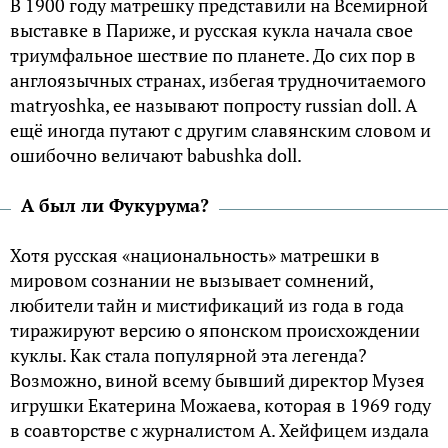
В 1900 году матрешку представили на Всемирной
выставке в Париже, и русская кукла начала свое
триумфальное шествие по планете. До сих пор в
англоязычных странах, избегая трудночитаемого
matryoshka, ее называют попросту russian doll. А
ещё иногда путают с другим славянским словом и
ошибочно величают babushka doll.
А был ли Фукурума?
Хотя русская «национальность» матрешки в
мировом сознании не вызывает сомнений,
любители тайн и мистификаций из года в года
тиражируют версию о японском происхождении
куклы. Как стала популярной эта легенда?
Возможно, виной всему бывший директор Музея
игрушки Екатерина Можаева, которая в 1969 году
в соавторстве с журналистом А. Хейфицем издала