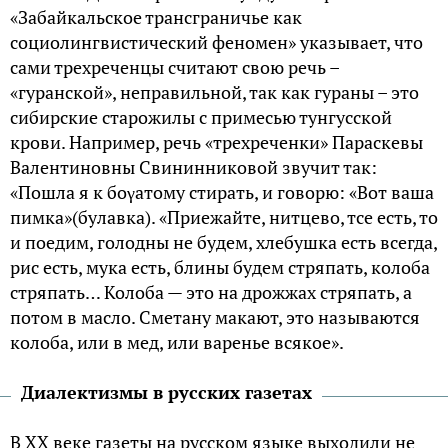
«Забайкальское трансграничье как
социолингвистический феномен» указывает, что
сами трехреченцы считают свою речь –
«гуранской», неправильной, так как гураны – это
сибирские старожилы с примесью тунгусской
крови. Например, речь «трехреченки» Параскевы
Валентиновны Свининниковой звучит так:
«Пошла я к боγатому стирать, и говорю: «Вот ваша
пимка»(булавка). «Приежайте, нитцево, тсе есть, то
и поедим, голодны не будем, хлебушка есть всегда,
рис есть, мука есть, блины будем стряпать, колоба
стряпать… Колоба — это на дрожжах стряпать, а
потом в масло. Сметану макают, это называются
колоба, или в мед, или варенье всякое».
Диалектизмы в русских газетах
В XX веке газеты на русском языке выходили не