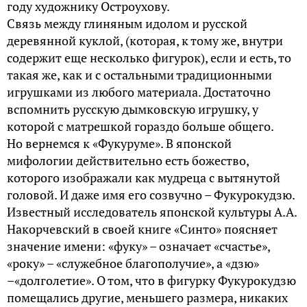
году художнику Остроухову.
Связь между глиняным идолом и русской
деревянной куклой, (которая, к тому же, внутри
содержит еще несколько фигурок), если и есть, то
такая же, как и с остальными традиционными
игрушками из любого материала. Достаточно
вспомнить русскую дымковскую игрушку, у
которой с матрешкой гораздо больше общего.
Но вернемся к «Фукуруме». В японской
мифологии действительно есть божество,
которого изображали как мудреца с вытянутой
головой. И даже имя его созвучно – Фукурокудзю.
Известный исследователь японской культуры А.А.
Накорчевский в своей книге «Синто» поясняет
значение имени: «фуку» – означает «счастье»,
«року» – «служебное благополучие», а «дзю»
–«долголетие». О том, что в фигурку Фукурокудзю
помещались другие, меньшего размера, никаких