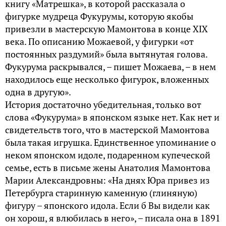
книгу «Матрешка», в которой рассказала о
фигурке мудреца Фукурумы, которую якобы
привезли в мастерскую Мамонтова в конце XIX
века. По описанию Можаевой, у фигурки «от
постоянных раздумий» была вытянутая голова.
Фукурума раскрывался, – пишет Можаева, – в нем
находилось еще несколько фигурок, вложенных
одна в другую».
История достаточно убедительная, только вот
слова «Фукурума» в японском языке нет. Как нет и
свидетельств того, что в мастерской Мамонтова
была такая игрушка. Единственное упоминание о
неком японском идоле, подаренном купеческой
семье, есть в письме жены Анатолия Мамонтова
Марии Александровны: «На днях Юра привез из
Петербурга старинную каменную (глиняную)
фигуру – японского идола. Если б Вы видели как
он хорош, я влюбилась в него», – писала она в 1891