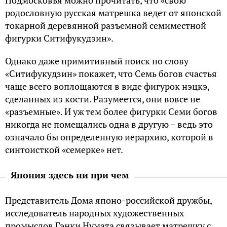
Подмосковья можно прочитать, что «свою
родословную русская матрешка ведет от японской
токарной деревянной разъемной семиместной
фигурки Ситифукудзин».
Однако даже примитивный поиск по слову
«Ситифукудзин» покажет, что Семь богов счастья
чаще всего воплощаются в виде фигурок нэцкэ,
сделанных из кости. Разумеется, они вовсе не
«разъемные». И уж тем более фигурки Семи богов
никогда не помещались одна в другую – ведь это
означало бы определенную иерархию, которой в
синтоисткой «семерке» нет.
Япония здесь ни при чем
Представитель Дома японо-российской дружбы,
исследователь народных художественных
промыслов Гэнки Нумата связывает матрешку с