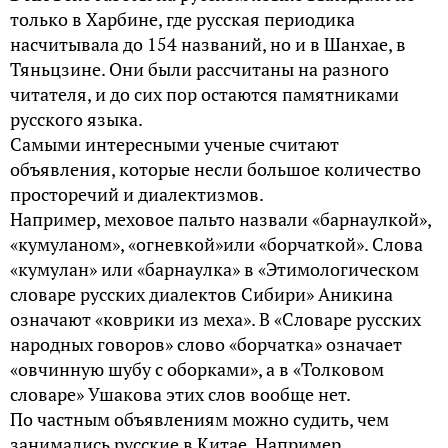
только в Харбине, где русская периодика
насчитывала до 154 названий, но и в Шанхае, в
Тяньцзине. Они были рассчитаны на разного
читателя, и до сих пор остаются памятниками
русского языка.
Самыми интересными ученые считают
объявления, которые несли большое количество
просторечий и диалектизмов.
Например, меховое пальто назвали «барнаулкой»,
«кумуланом», «огневкой»или «борчаткой». Слова
«кумулан» или «барнаулка» в «Этимологическом
словаре русских диалектов Сибири» Аникина
означают «коврики из меха». В «Словаре русских
народных говоров» слово «борчатка» означает
«овчинную шубу с оборками», а в «Толковом
словаре» Ушакова этих слов вообще нет.
По частным объявлениям можно судить, чем
занимались русские в Китае. Например,