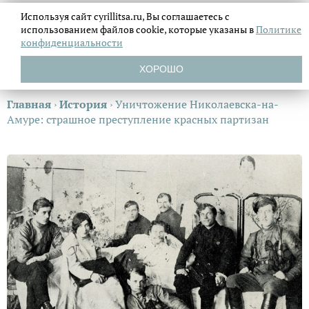
Используя сайт cyrillitsa.ru, Вы соглашаетесь с
использованием файлов
cookie, которые указаны в
Политике
конфиденциальности
ХОРОШО
Главная
›
История
›
Уничтожение Николаевска-на-
Амуре: страшное преступление красных партизан