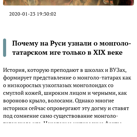
2020-01-23 19:30:02
Почему на Руси узнали о монголо-
татарском иге только в XIX веке
История, которую преподают в школах и ВУЗах,
формирует представление о монголо-татарах как
о низкорослых узкоглазых монголоидах со
смуглой кожей, широким лицом и черными, как
вороново крыло, волосами. Однако многие
историки сейчас опровергают эту догму и ставят
под сомнение само существование монголо-
татарского ига. Некоторые интересные факты
могут пролить свет на то, как же на самом деле