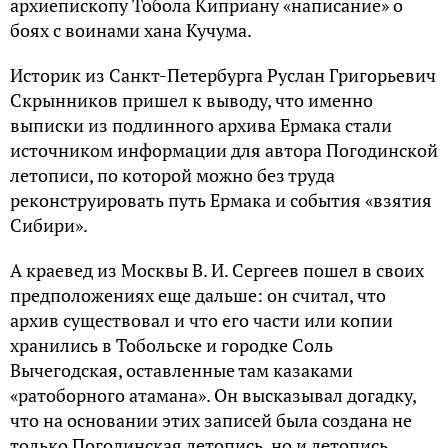
архиепископу Тобола Киприану «написание» о
боях с воинами хана Кучума.
Историк из Санкт-Петербурга Руслан Григорьевич
Скрынников пришел к выводу, что именно
выписки из подлинного архива Ермака стали
источником информации для автора Погодинской
летописи, по которой можно без труда
реконструировать путь Ермака и события «взятия
Сибири».
А краевед из Москвы В. И. Сергеев пошел в своих
предположениях еще дальше: он считал, что
архив существовал и что его части или копии
хранились в Тобольске и городке Соль
Вычегодская, оставленные там казаками
«ратоборного атамана». Он высказывал догадку,
что на основании этих записей была создана не
только Погодинская летопись, но и летопись