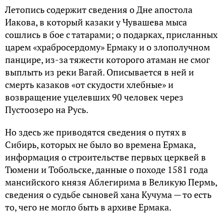
Летопись содержит сведения о Дне апостола
Иакова, в который казаки у Чувашева мыса
сошлись в бое с татарами; о подарках, присланных
царем «храбросердому» Ермаку и о злополучном
панцире, из-за тяжести которого атаман не смог
выплыть из реки Вагай. Описывается в ней и
смерть казаков «от скудости хлебные» и
возвращение уцелевших 90 человек через
Пустоозеро на Русь.
Но здесь же приводятся сведения о путях в
Сибирь, которых не было во времена Ермака,
информация о строительстве первых церквей в
Тюмени и Тобольске, данные о походе 1581 года
мансийского князя Аблегирима в Великую Пермь,
сведения о судьбе сыновей хана Кучума — то есть
то, чего не могло быть в архиве Ермака.