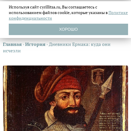
Используя сайт cyrillitsa.ru, Вы соглашаетесь с
использованием файлов
cookie, которые указаны в
Политике
конфиденциальности
ХОРОШО
Главная
›
История
›
Дневники Ермака: куда они
исчезли